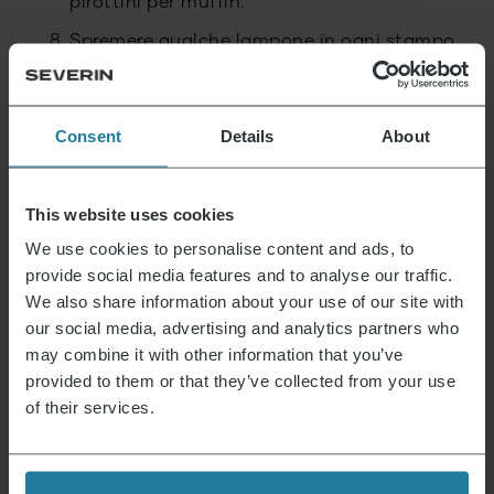
pirottini per muffin.
Spremere qualche lampone in ogni stampo,
tenere da parte 12 lamponi per la
guarnizione.
Cuocere i muffin nel forno preriscaldato per
Consent
Details
About
circa 20-25 minuti. Lasciare raffreddare
nella teglia per qualche minuto, quindi
trasferire su una griglia e lasciare
raffreddare completamente.
This website uses cookies
Scolare bene la crema di formaggio.
We use cookies to personalise content and ads, to
provide social media features and to analyse our traffic.
Mescolare il burro ammorbidito con lo
We also share information about your use of our site with
zucchero a velo per qualche minuto al
massimo fino a ottenere una consistenza
our social media, advertising and analytics partners who
leggera e cremosa.
may combine it with other information that you’ve
provided to them or that they’ve collected from your use
Mescolare brevemente il formaggio cremoso
e la marmellata di lamponi fino a ottenere
of their services.
una crema omogenea.
Versare la glassa in un sacchetto con
bocchetta a stella e distribuirla sui cupcake