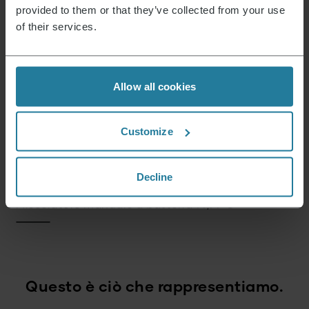
provided to them or that they’ve collected from your use
SALDO
of their services.
Impastatrice planetaria con bilancia integrata
Allow all cookies
Il
Il
279,00
€
189,00
€
prezzo
prezzo
originale
attuale
Customize
ESAURITO
era:
è:
279,00 €.
189,00 €.
Decline
Miscelatore manuale a batteria
79,99
€
Questo è ciò che rappresentiamo.