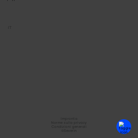
IT
Impronta
Norme sulla privacy
Condizioni generali
©Severin