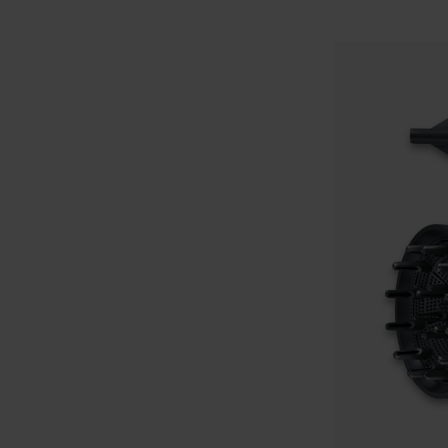
grill, Standgrill mit Haube
aclette Grill rauchreduziert
Entdecken