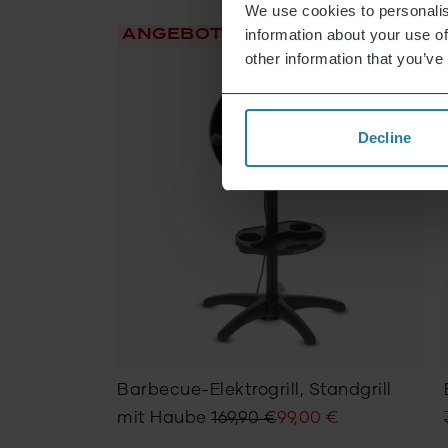
We use cookies to personalis
ANGEBOT
information about your use of
other information that you’ve
auger
Decline
cher
99
€
Barbecue-Elektrogrill, Standgrill
Ursprünglicher
Aktueller
mit Haube
169,90
€
99,00
€
Preis
Preis