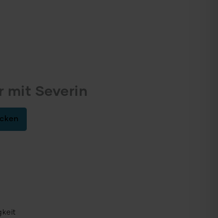
 mit Severin
ecken
gkeit