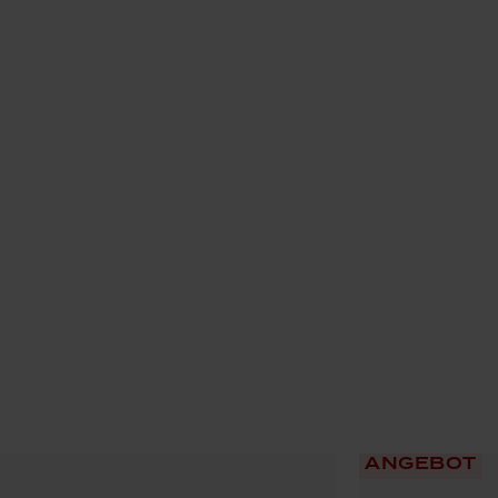
e
ANGEBOT