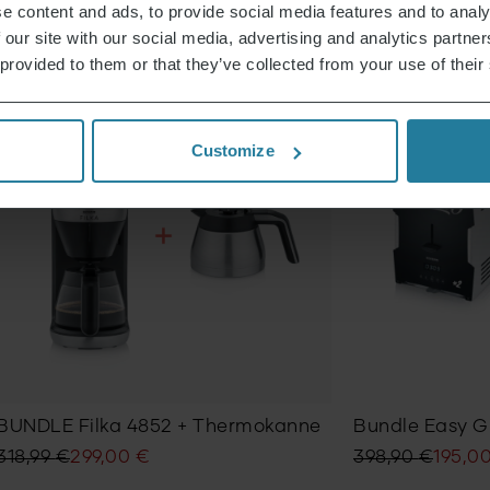
e content and ads, to provide social media features and to analy
BUNDLE
ANGEBOT
BUNDLE
A
 our site with our social media, advertising and analytics partn
 provided to them or that they’ve collected from your use of their
Customize
BUNDLE Filka 4852 + Thermokanne
Bundle Easy Gr
Ursprünglicher
Aktueller
Ursprünglicher
Aktueller
318,99
€
299,00
€
398,90
€
195,0
Preis
Preis
Preis
Preis