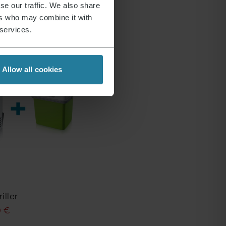
se our traffic. We also share
NGEBOT
BUNDLE
ANGEBOT
ers who may combine it with
 services.
Ursprüngl
Aktueller
Bundle Grill & Chill
199,89
€
16
Allow all cookies
Preis
Preis
war:
ist:
199,89 €
169,90 €.
iller
0
€