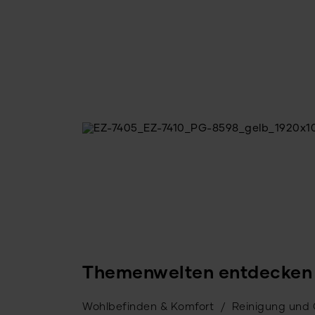
war:
ist:
169,90 €
99,00 €.
Themenwelten entdecken
Wohlbefinden & Komfort
Reinigung und