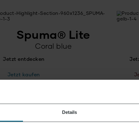
Spuma® Lite
Coral blue
Jetzt entdecken
Jet
Jetzt kaufen
J
Details