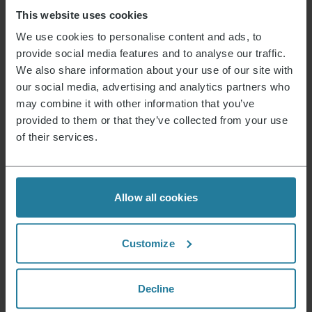
This website uses cookies
We use cookies to personalise content and ads, to
provide social media features and to analyse our traffic.
We also share information about your use of our site with
our social media, advertising and analytics partners who
may combine it with other information that you’ve
provided to them or that they’ve collected from your use
of their services.
S-Style Multi-Style Pro
Oorspronkelijke
Huidige
149,90
€
85,00
€
prijs
prijs
Allow all cookies
was:
is:
149,90 €.
85,00 €.
Customize
Nieuws & Aanbiedingen
Decline
Meld je nu aan en ontvang een kortingsbon van
15% voor je volgende aankoop.