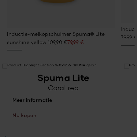
Induc
Inductie-melkopschuimer Spuma® Lite
79,99
Oorspronkelijke
Huidige
sunshine yellow
109,90
€
79,99
€
prijs
prijs
was:
is:
109,90 €.
79,99 €.
Spuma Lite
Coral red
Meer informatie
M
Nu kopen