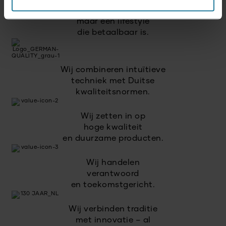
Geen luxe voor enkelen,
maar een lifestyle
die betaalbaar is.
Wij combineren intuïtieve
techniek met Duitse
kwaliteitsnormen.
Wij zetten in op
hoge kwaliteit
en duurzame producten.
Wij handelen
verantwoord
en toekomstgericht.
Wij verbinden traditie
met innovatie – al