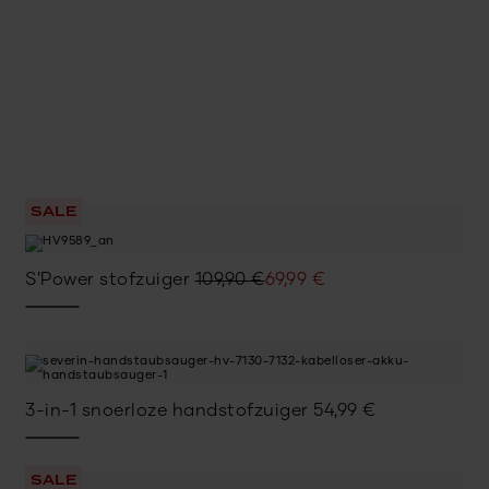
SALE
Oorspronkelijke
Huidige
S'Power stofzuiger
109,90
€
69,99
€
prijs
prijs
was:
is:
109,90 €.
69,99 €.
3-in-1 snoerloze handstofzuiger
54,99
€
SALE