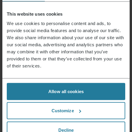
Nieuws & Aanbiedingen
This website uses cookies
We use cookies to personalise content and ads, to
Meld je nu aan en ontvang een kortingsbon van
provide social media features and to analyse our traffic.
15% voor je volgende aankoop.
We also share information about your use of our site with
our social media, advertising and analytics partners who
may combine it with other information that you’ve
Emailadres
*
provided to them or that they’ve collected from your use
of their services.
Inloggen
Allow all cookies
Daar staan wij voor.
Customize
Decline
Premium voor iedereen.