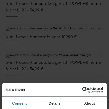
3-in-1-accu-handstofzuiger »S´ POWER® home
& car Li 20«
54,99
€
4-in-1 accu-handstofzuiger
109,90
€
3-in-1-accu-handstofzuiger »S´ POWER® home
& car Li 20«
54,99
€
8 van 8 Producten
Meer tonen
Consent
Details
About