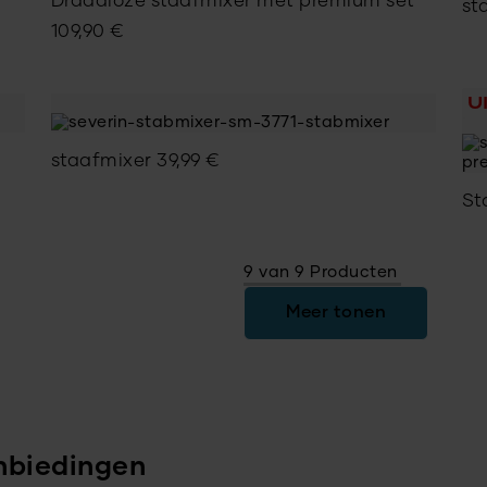
Draadloze staafmixer met premium set
st
109,90
€
U
staafmixer
39,99
€
St
9 van 9 Producten
Meer tonen
nbiedingen