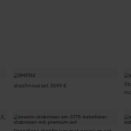
St
staafmixerset
39,99
€
ma