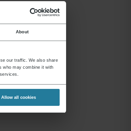
About
se our traffic. We also share
ers who may combine it with
 services.
Allow all cookies