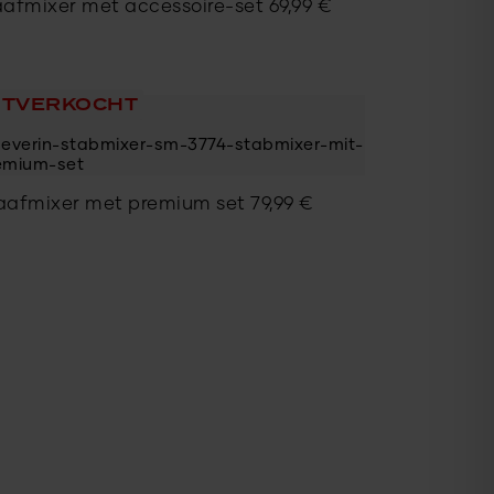
aafmixer met accessoire-set
69,99
€
ITVERKOCHT
aafmixer met premium set
79,99
€