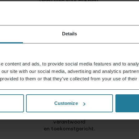
Geen luxe voor enkelen,
maar een lifestyle
die betaalbaar is.
Details
Wij combineren intuïtieve
techniek met Duitse
kwaliteitsnormen.
e content and ads, to provide social media features and to analy
 our site with our social media, advertising and analytics partn
 provided to them or that they’ve collected from your use of their
Wij zetten in op
hoge kwaliteit
en duurzame producten.
Customize
Wij handelen
verantwoord
en toekomstgericht.