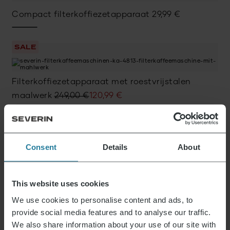
Compact filterkoffiezetapparaat
29,99
€
SALE
Filterkoffiezetapparaat met roestvrijstalen
Oorspronkelijke
Huidige
maalwerk
249,00
€
120,99
€
prijs
prijs
was:
is:
SALE
249,00 €.
120,99 €.
Consent
Details
About
Inductie-melkopschuimer Spuma 700
Oorspronkelijke
Huidige
169,90
€
119,90
€
prijs
prijs
This website uses cookies
was:
is:
We use cookies to personalise content and ads, to
SALE
169,90 €.
119,90 €.
provide social media features and to analyse our traffic.
We also share information about your use of our site with