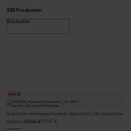
255 Producten
Bestseller
SALE
Inductie-melkopschuimer Spuma® Lite sunshine
Oorspronkelijke
Huidige
yellow
109,90
€
79,99
€
prijs
prijs