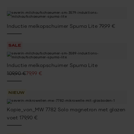
was:
is:
109,90 €.
79,99 €.
Inductie melkopschuimer Spuma Lite
79,99
€
SALE
Inductie melkopschuimer Spuma Lite
Oorspronkelijke
Huidige
109,90
€
79,99
€
prijs
prijs
was:
is:
NIEUW
109,90 €.
79,99 €.
Kopie_von_MW 7782 Solo magnetron met glazen
voet
179,90
€