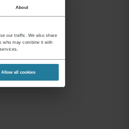
About
se our traffic. We also share
ers who may combine it with
 services.
Allow all cookies