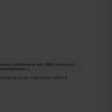
mpacte multi-hakmolen
59,99
€