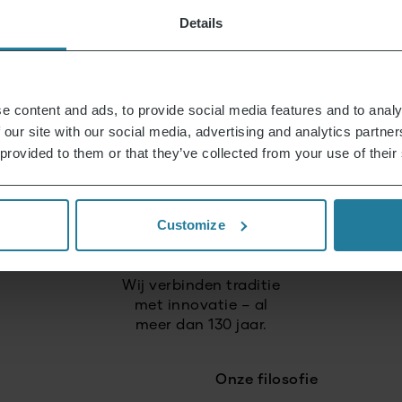
techniek met Duitse
Details
kwaliteitsnormen.
Wij zetten in op
hoge kwaliteit
e content and ads, to provide social media features and to analy
en duurzame producten.
 our site with our social media, advertising and analytics partn
 provided to them or that they’ve collected from your use of their
Wij handelen
verantwoord
Customize
en toekomstgericht.
Wij verbinden traditie
met innovatie – al
meer dan 130 jaar.
Onze filosofie