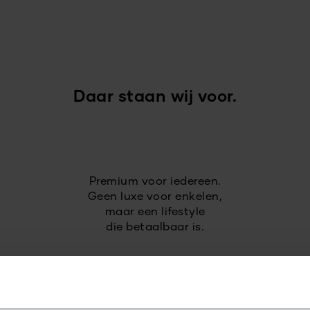
Daar staan wij voor.
Premium voor iedereen.
Geen luxe voor enkelen,
maar een lifestyle
die betaalbaar is.
Wij combineren intuïtieve