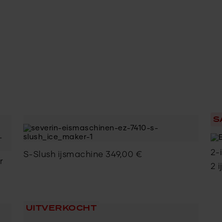
S
2-
S-Slush ijsmachine
349,00
€
r
2 i
UITVERKOCHT