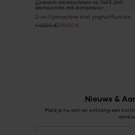
2-in-1 ijsmachine met yoghurtfunctie
Oorspronkelijke
Huidige
449,00
€
299,00
€
prijs
prijs
was:
is:
449,00 €.
299,00 €.
Nieuws & Aa
Meld je nu aan en ontvang een kort
aanko