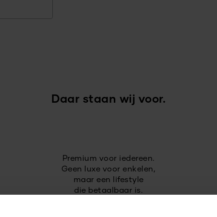
Daar staan wij voor.
Premium voor iedereen.
Geen luxe voor enkelen,
maar een lifestyle
die betaalbaar is.