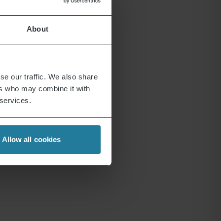
About
se our traffic. We also share
ers who may combine it with
 services.
Allow all cookies