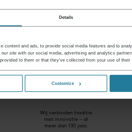
Wij combineren intuïtieve
Details
techniek met Duitse
kwaliteitsnormen.
e content and ads, to provide social media features and to analy
Wij zetten in op
 our site with our social media, advertising and analytics partn
hoge kwaliteit
 provided to them or that they’ve collected from your use of their
en duurzame producten.
Wij handelen
Customize
verantwoord
en toekomstgericht.
Wij verbinden traditie
met innovatie – al
meer dan 130 jaar.