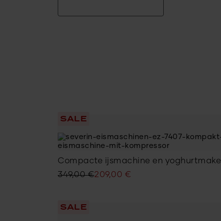
SALE
Compacte ijsmachine en yoghurtmake
Oorspronkelijke
Huidige
349,00
€
209,00
€
prijs
prijs
was:
is:
SALE
349,00 €.
209,00 €.