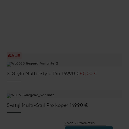
SALE
Oorspronkelijke
Huidige
S-Style Multi-Style Pro
149,90
€
85,00
€
prijs
prijs
was:
is:
149,90 €.
85,00 €.
S-stijl Multi-Stijl Pro koper
149,90
€
2 van 2 Producten