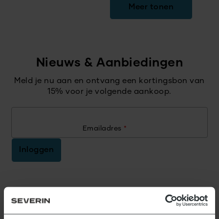
Meer tonen
Nieuws & Aanbiedingen
Meld je nu aan en ontvang een kortingsbon van
15% voor je volgende aankoop.
Emailadres
*
Inloggen
Daar staan wij voor.