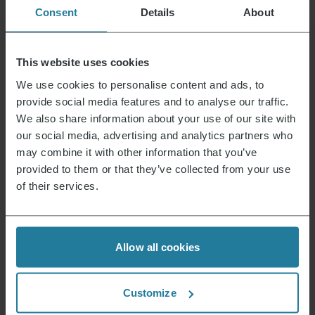
Consent
Details
About
Premium voor iedereen.
This website uses cookies
Geen luxe voor enkelen,
We use cookies to personalise content and ads, to
maar een lifestyle
provide social media features and to analyse our traffic.
die betaalbaar is.
We also share information about your use of our site with
our social media, advertising and analytics partners who
may combine it with other information that you’ve
Wij combineren intuïtieve
provided to them or that they’ve collected from your use
techniek met Duitse
of their services.
kwaliteitsnormen.
Wij zetten in op
hoge kwaliteit
Allow all cookies
en duurzame producten.
Wij handelen
Customize
verantwoord