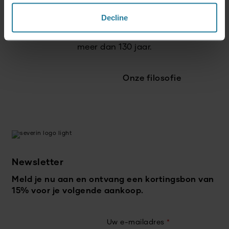
en toekomstgericht.
Decline
Wij verbinden traditie
met innovatie – al
meer dan 130 jaar.
Onze filosofie
Newsletter
Meld je nu aan en ontvang een kortingsbon van
15% voor je volgende aankoop.
Uw e-mailadres
*