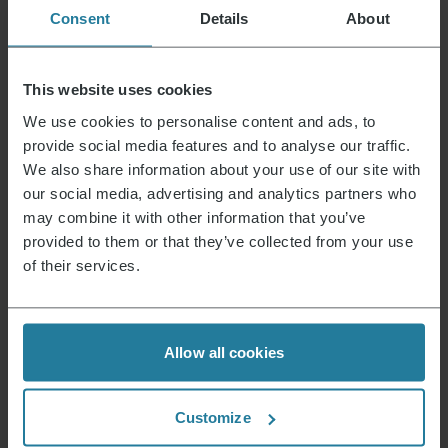
vullen, te verwijderen of de publicatie tijdelijk of
Consent
Details
About
definitief stop te zetten. Hyperlinks Deze website
bevat links naar externe websites van derden. We
hebben geen invloed op de inhoud van deze
This website uses cookies
externe websites. De betreffende exploitant is als
We use cookies to personalise content and ads, to
enige verantwoordelijk voor de inhoud van de
provide social media features and to analyse our traffic.
gelinkte pagina’s. Auteursrecht De afbeeldingen,
We also share information about your use of our site with
documenten, videofragmenten en teksten op
deze website zijn auteursrechtelijk beschermd.
our social media, advertising and analytics partners who
Reproductie of gebruik van deze media, met
may combine it with other information that you’ve
name in andere elektronische of gedrukte
provided to them or that they’ve collected from your use
publicaties, is niet toegestaan ​​zonder
of their services.
schriftelijke toestemming van SEVERIN.
Consumenteninformatie volgens Verordening
(EU) nr. 524/2013:
Allow all cookies
Als onderdeel van de verordening over
onlinegeschillenbeslechting in
Customize
consumentenzaken is er een platform voor