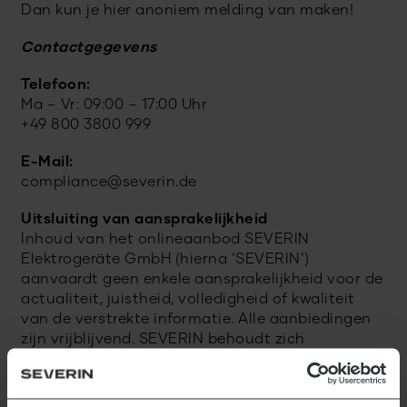
Dan kun je hier anoniem melding van maken!
Contactgegevens
Telefoon:
Ma – Vr: 09:00 – 17:00 Uhr
+49 800 3800 999
E-Mail:
compliance@severin.de
Uitsluiting van aansprakelijkheid
Inhoud van het onlineaanbod SEVERIN
Elektrogeräte GmbH (hierna ‘SEVERIN’)
aanvaardt geen enkele aansprakelijkheid voor de
actualiteit, juistheid, volledigheid of kwaliteit
van de verstrekte informatie. Alle aanbiedingen
zijn vrijblijvend. SEVERIN behoudt zich
uitdrukkelijk het recht voor om delen van de
website of het gehele aanbod zonder
voorafgaande kennisgeving te wijzigen, aan te