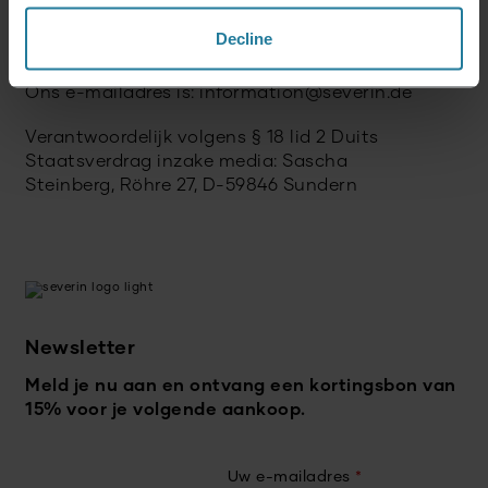
onlinegeschillenbeslechting van de Europese
Commissie beschikbaar op
Decline
http://ec.europa.eu/consumers/odr/.
Ons e-mailadres is: information@severin.de
Verantwoordelijk volgens § 18 lid 2 Duits
Staatsverdrag inzake media: Sascha
Steinberg, Röhre 27, D-59846 Sundern
Newsletter
Meld je nu aan en ontvang een kortingsbon van
15% voor je volgende aankoop.
Uw e-mailadres
*