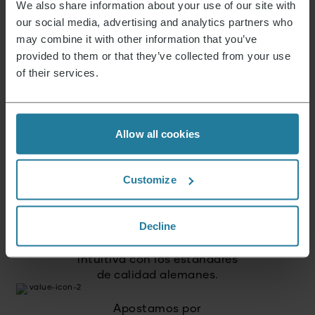
We also share information about your use of our site with
our social media, advertising and analytics partners who
may combine it with other information that you’ve
provided to them or that they’ve collected from your use
Esto es lo que representamos.
of their services.
Allow all cookies
Premium para todos.
No un lujo para unos pocos,
sino un estilo de vida al
Customize
alcance de todos.
Decline
Combinamos tecnología
intuitiva con los estándares
de calidad alemanes.
Apostamos por