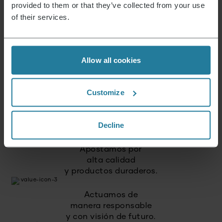
provided to them or that they’ve collected from your use
of their services.
Premium para todos.
No un lujo para unos pocos,
sino un estilo de vida al
Allow all cookies
alcance de todos.
Customize
Combinamos tecnología
intuitiva con los estándares
Decline
de calidad alemanes.
Apostamos por
alta calidad
y productos duraderos.
Actuamos de
manera responsable
y con visión de futuro.