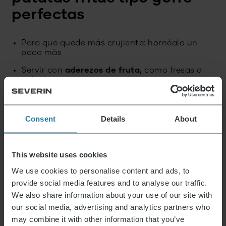
perfectas
Para que quede más crujiente: hornéalo un
poco más
Servir con
aderezos de fruta,
como fresas o
arándanos
Para darle un toque especial al postre:
adórnalo con
salsa de chocolate o caramelo
Consent
Details
About
Ideal para usar con una
plancha para gofres o
una máquina para hacer patatas fritas tipo
gofre de Severin
This website uses cookies
We use cookies to personalise content and ads, to
provide social media features and to analyse our traffic.
We also share information about your use of our site with
Esto es lo que representamos.
our social media, advertising and analytics partners who
may combine it with other information that you’ve