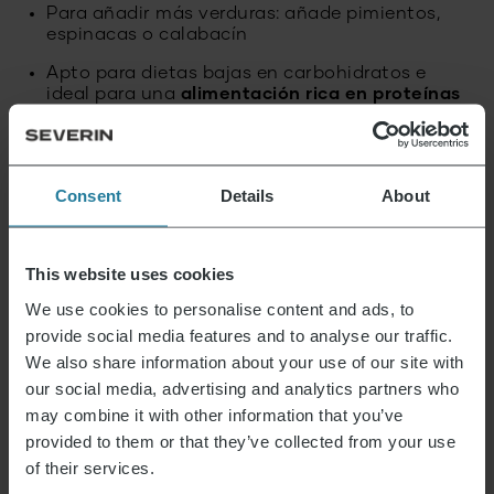
Para añadir más verduras: añade pimientos,
espinacas o calabacín
Apto para dietas bajas en carbohidratos e
ideal para una
alimentación rica en proteínas
Ideal para preparar con antelación y llevar
(Meal Prep)
Lo mejor es disfrutarlo recién salido del
horno
Consent
Details
About
de Severin
This website uses cookies
We use cookies to personalise content and ads, to
Esto es lo que representamos.
provide social media features and to analyse our traffic.
We also share information about your use of our site with
our social media, advertising and analytics partners who
may combine it with other information that you’ve
provided to them or that they’ve collected from your use
Premium para todos.
of their services.
No un lujo para unos pocos,
sino un estilo de vida al