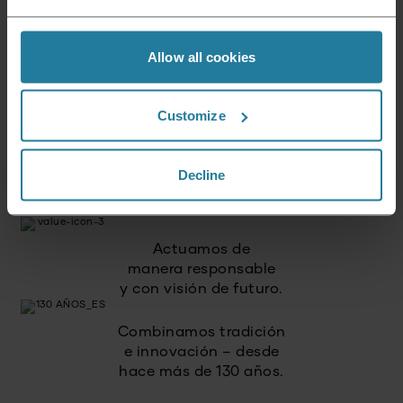
alcance de todos.
Allow all cookies
Combinamos tecnología
intuitiva con los estándares
Customize
de calidad alemanes.
Apostamos por
Decline
alta calidad
y productos duraderos.
Actuamos de
manera responsable
y con visión de futuro.
Combinamos tradición
e innovación – desde
hace más de 130 años.