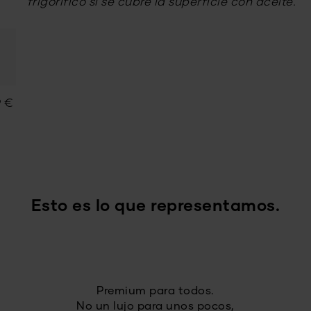
frigorífico si se cubre la superficie con aceite.
9
€
Esto es lo que representamos.
Premium para todos.
No un lujo para unos pocos,