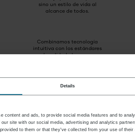
sino un estilo de vida al
alcance de todos.
Combinamos tecnología
intuitiva con los estándares
de calidad alemanes.
Apostamos por
alta calidad
Details
y productos duraderos.
Actuamos de
e content and ads, to provide social media features and to analy
manera responsable
 our site with our social media, advertising and analytics partn
y con visión de futuro.
 provided to them or that they’ve collected from your use of their