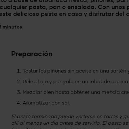
sto a base de albahaca fresca, piñones, parm
ualquier pasta, pan o ensalada. Con unos p
ste delicioso pesto en casa y disfrutar del a
5 minutos
Preparación
Tostar los piñones sin aceite en una sartén y
Pele el ajo y póngalo en un robot de cocina 
Mezclar bien hasta obtener una mezcla cr
Aromatizar con sal.
El pesto terminado puede verterse en tarros y gu
allí al menos un día antes de servirlo. El pesto