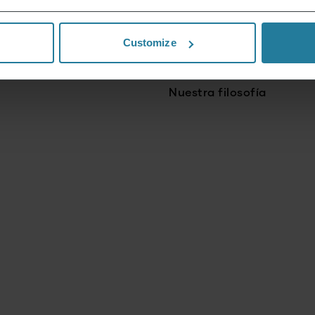
Combinamos tradición
e innovación – desde
Customize
hace más de 130 años.
Nuestra filosofía