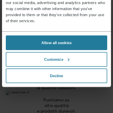
our social media, advertising and analytics partners who
may combine it with other information that you’ve
Questo è ciò che rappresentiamo.
provided to them or that they’ve collected from your use
of their services.
Premium per tutti.
Allow all cookies
Non un lusso per pochi,
ma uno stile di
vita accessibile a tutti.
Customize
Decline
Combiniamo tecnologia
intuitiva con gli standard
di qualità tedeschi.
Puntiamo su
alta qualità
e prodotti durevoli.