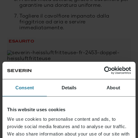
garantire una doratura uniforme.
Togliere il cavolfiore impanato dalla
friggitrice ad aria e servire
immediatamente.
ESAURITO
Friggitrice ad aria calda con due cestelli,
temperatura regolabile separatamente
179,90
€
Consent
Details
About
ESAURITO
This website uses cookies
We use cookies to personalise content and ads, to
Friggitrice ad aria calda
109,90
€
provide social media features and to analyse our traffic.
We also share information about your use of our site with