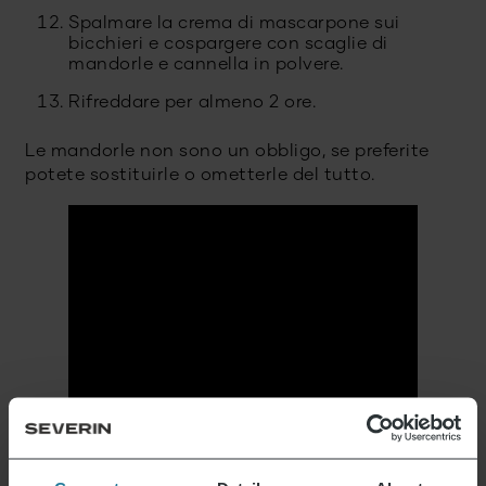
Spalmare la crema di mascarpone sui
bicchieri e cospargere con scaglie di
mandorle e cannella in polvere.
Rifreddare per almeno 2 ore.
Le mandorle non sono un obbligo, se preferite
potete sostituirle o ometterle del tutto.