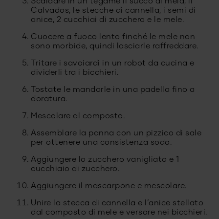
Scaldare in un tegame il succo di mela, il
Calvados, le stecche di cannella, i semi di
anice, 2 cucchiai di zucchero e le mele.
Cuocere a fuoco lento finché le mele non
sono morbide, quindi lasciarle raffreddare.
Tritare i savoiardi in un robot da cucina e
dividerli tra i bicchieri.
Tostate le mandorle in una padella fino a
doratura.
Mescolare al composto.
Assemblare la panna con un pizzico di sale
per ottenere una consistenza soda.
Aggiungere lo zucchero vanigliato e 1
cucchiaio di zucchero.
Aggiungere il mascarpone e mescolare.
Unire la stecca di cannella e l’anice stellato
dal composto di mele e versare nei bicchieri.