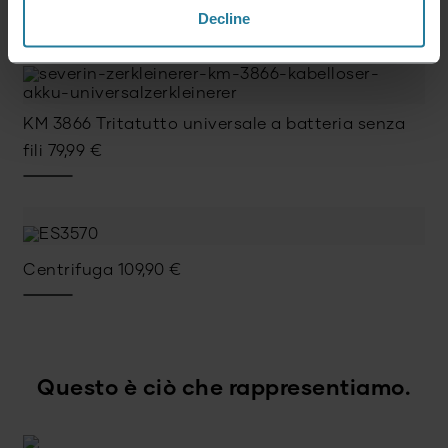
Decline
ESAURITO
KM 3866 Tritatutto universale a batteria senza
fili
79,99
€
Centrifuga
109,90
€
Questo è ciò che rappresentiamo.