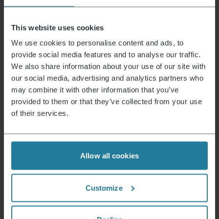
Spremere il lime e cospargere il tutto.
This website uses cookies
Mescolare bene il tutto e aggiungere i
jalapeños a piacere.
We use cookies to personalise content and ads, to
provide social media features and to analyse our traffic.
Tagliare l’avocado e schiacciarlo con una
We also share information about your use of our site with
forchetta.
our social media, advertising and analytics partners who
Aggiungere l’avocado alla salsa e mescolare
may combine it with other information that you’ve
bene.
provided to them or that they’ve collected from your use
of their services.
A questo punto si può tagliare il salmone in
porzioni e servirlo con la salsa.
Allow all cookies
Questo è ciò che rappresentiamo.
Customize