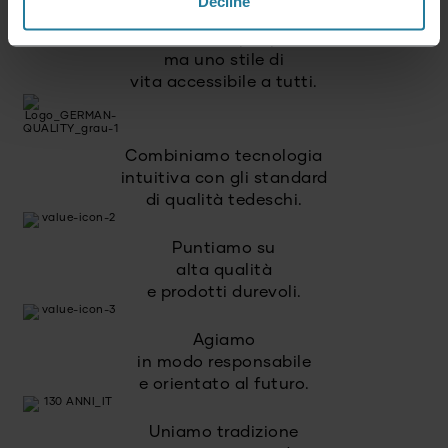
Decline
Premium per tutti.
Non un lusso per pochi,
ma uno stile di
vita accessibile a tutti.
Combiniamo tecnologia
intuitiva con gli standard
di qualità tedeschi.
Puntiamo su
alta qualità
e prodotti durevoli.
Agiamo
in modo responsabile
e orientato al futuro.
Uniamo tradizione