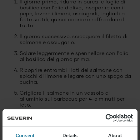
Il giorno prima, ridurre in purea le foglie di
basilico con l’olio d’oliva, insaporire con il
pepe, lavare i limoni, asciugarli, tagliarli a
fette sottili, quindi coprire e raffreddare il
tutto.
Il giorno successivo, sciacquare il filetto di
salmone e asciugarlo.
Salare leggermente e spennellare con l’olio
al basilico del giorno prima.
Ricoprire entrambi i lati del salmone con
spicchi di limone e legare con uno spago da
cucina.
Grigliare il salmone in un vassoio di
alluminio sul barbecue per 4-5 minuti per
lato.
Salsa
Tritare il mango, i pomodori, le cipolle e il
Consent
Details
About
coriandolo e mescolare.