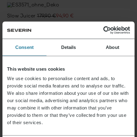
Ursprünglicher
Aktueller
Slow Juicer
179,90
€
94,90
€
Preis
Preis
war:
ist:
179,90 €
94,90 €.
Praktische Tipps:
Consent
Details
About
Reinigung & Pflege von
Entsaftern (damit sie
This website uses cookies
We use cookies to personalise content and ads, to
lange halten)
provide social media features and to analyse our traffic.
We also share information about your use of our site with
our social media, advertising and analytics partners who
Damit dein Entsafter oder Slow Juicer
hygienisch sauber bleibt und dauerhaft gute
may combine it with other information that you’ve
Ergebnisse liefert, kommt es auf die richtige
provided to them or that they’ve collected from your use
Reinigung an.
of their services.