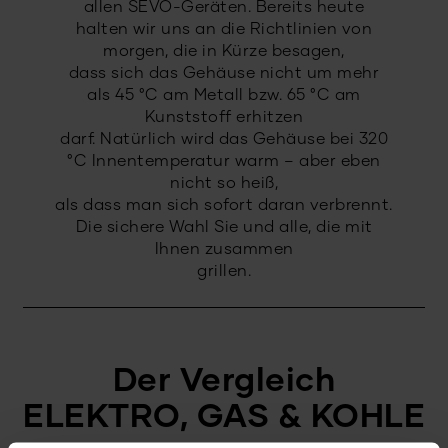
allen SEVO-Geräten. Bereits heute
halten wir uns an die Richtlinien von
morgen, die in Kürze besagen,
dass sich das Gehäuse nicht um mehr
als 45 °C am Metall bzw. 65 °C am
Kunststoff erhitzen
darf. Natürlich wird das Gehäuse bei 320
°C Innentemperatur warm – aber eben
nicht so heiß,
als dass man sich sofort daran verbrennt.
Die sichere Wahl Sie und alle, die mit
Ihnen zusammen
grillen.
Der Vergleich
ELEKTRO, GAS & KOHLE