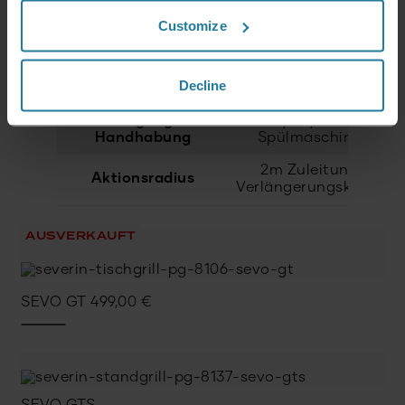
ca. 1 € / Stunde
Customize
bei voller Leistung
Kosten
(0,32€ / kWh
Durchschnittspreis
Decline
Deutschland).
Reinigung &
Pyrolyse &
Handhabung
Spülmaschine
2m Zuleitung
Aktionsradius
Verlängerungskabel
AUSVERKAUFT
SEVO GT
499,00
€