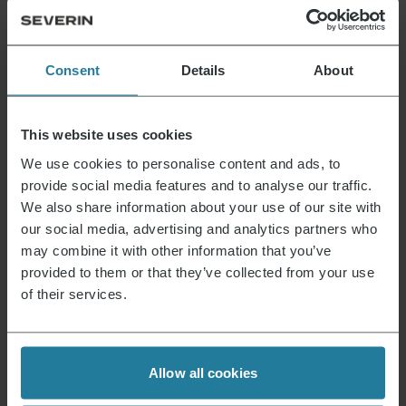
SEVO Smart
Consent
Details
About
Control
ja, bei Nutzung von
Nachhaltigkeit
Öko-Strom
This website uses cookies
<500 °C am
We use cookies to personalise content and ads, to
Maximale
Grillgut,
provide social media features and to analyse our traffic.
Temperatur
750 °C an der
We also share information about your use of our site with
Heizung
our social media, advertising and analytics partners who
may combine it with other information that you’ve
Temperaturkontrolle
Gradgenau /
/
provided to them or that they’ve collected from your use
unbegrenzt
Grilldauer
of their services.
Grillvorbereitung /
max. 10 Minuten für
Aufheizzeit
500 °C am Grillgut
Allow all cookies
SafeTouch
Sicherheit
Oberfläche