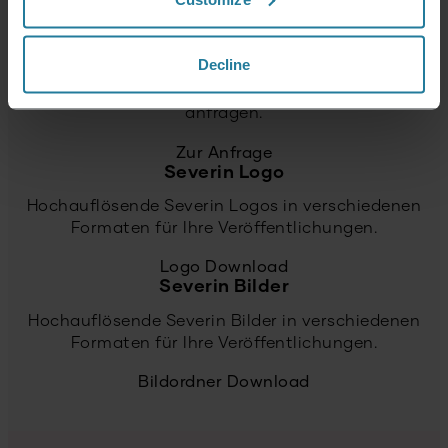
Testgerät anfragen
Decline
Hier können Sie einfach und kostenfrei
Testgeräte von Severin für Deutschland
anfragen.
Zur Anfrage
Severin Logo
Hochauflösende Severin Logos in verschiedenen
Formaten für Ihre Veröffentlichungen.
Logo Download
Severin Bilder
Hochauflösende Severin Bilder in verschiedenen
Formaten für Ihre Veröffentlichungen.
Bildordner Download