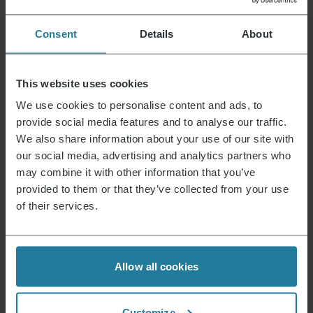
Wir beantworten eure Anfragen
Consent
Details
About
Presseanfragen
This website uses cookies
Julian Jannsen
We use cookies to personalise content and ads, to
+49 175 4500 554
provide social media features and to analyse our traffic.
severin@achtung.de
We also share information about your use of our site with
our social media, advertising and analytics partners who
may combine it with other information that you’ve
Fragen zum Unternehmen
Lara Wälter
provided to them or that they’ve collected from your use
+49 151 422 000 64
of their services.
presse@severin.de
Allow all cookies
Severin Ressourcen
Customize