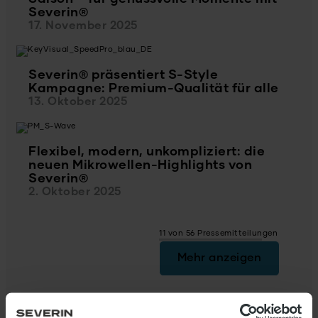
Severin®
17. November 2025
Severin® präsentiert S-Style
Kampagne: Premium-Qualität für alle
13. Oktober 2025
Flexibel, modern, unkompliziert: die
neuen Mikrowellen-Highlights von
Severin®
2. Oktober 2025
11 von 56 Pressemitteilungen
Mehr anzeigen