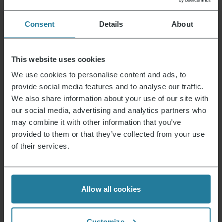
Dafür stehen wir.
Consent
Details
About
Premium für Alle.
This website uses cookies
Nicht Luxus für wenige,
sondern ein Lifestyle, der
We use cookies to personalise content and ads, to
für alle erschwinglich ist.
provide social media features and to analyse our traffic.
We also share information about your use of our site with
our social media, advertising and analytics partners who
Wir verbinden intuitive
may combine it with other information that you’ve
Technik mit deutschen
provided to them or that they’ve collected from your use
Qualitätsstandards.
of their services.
Wir setzen auf
hohe Qualität
und langlebige Produkte.
Allow all cookies
Wir handeln
verantwortungsvoll
Customize