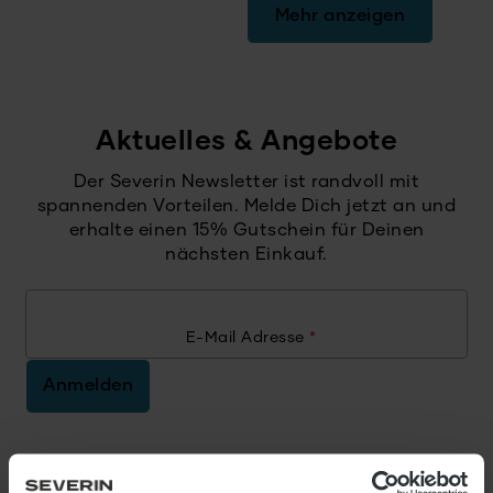
Mehr anzeigen
Aktuelles & Angebote
Der Severin Newsletter ist randvoll mit
spannenden Vorteilen. Melde Dich jetzt an und
erhalte einen 15% Gutschein für Deinen
nächsten Einkauf.
E-Mail Adresse
*
Anmelden