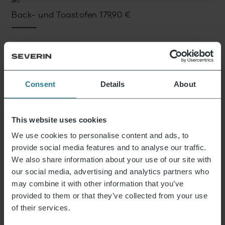
Back- und Toastofen
179,90
€
AUSVERKAUFT
Back- und Toastofen
79,99
€
Consent
Details
About
11 von 11 Produkte
This website uses cookies
Mehr anzeigen
We use cookies to personalise content and ads, to
provide social media features and to analyse our traffic.
We also share information about your use of our site with
our social media, advertising and analytics partners who
Aktuelles & Angebote
may combine it with other information that you’ve
provided to them or that they’ve collected from your use
Der Severin Newsletter ist randvoll mit
of their services.
spannenden Vorteilen. Melde Dich jetzt an und