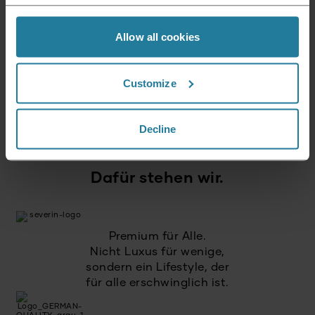
erhalte einen 15% Gutschein für Deinen
nächsten Einkauf.
Allow all cookies
E-Mail Adresse
*
Customize
Anmelden
Decline
Dafür stehen wir.
Premium für Alle.
Nicht Luxus für wenige,
sondern ein Lifestyle, der
für alle erschwinglich ist.