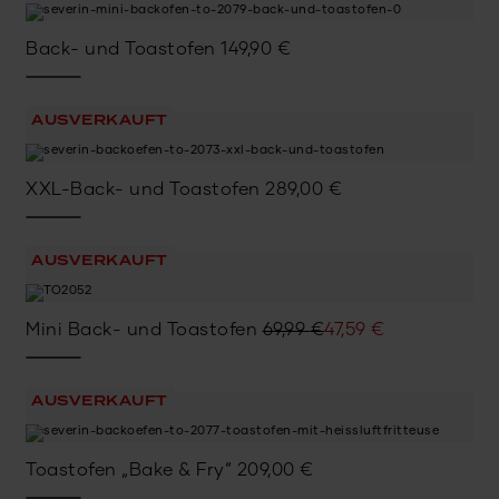
Back- und Toastofen
149,90
€
AUSVERKAUFT
XXL-Back- und Toastofen
289,00
€
AUSVERKAUFT
Ursprünglicher
Aktueller
Mini Back- und Toastofen
69,99
€
47,59
€
Preis
Preis
war:
ist:
AUSVERKAUFT
69,99 €
47,59 €.
Toastofen „Bake & Fry“
209,00
€