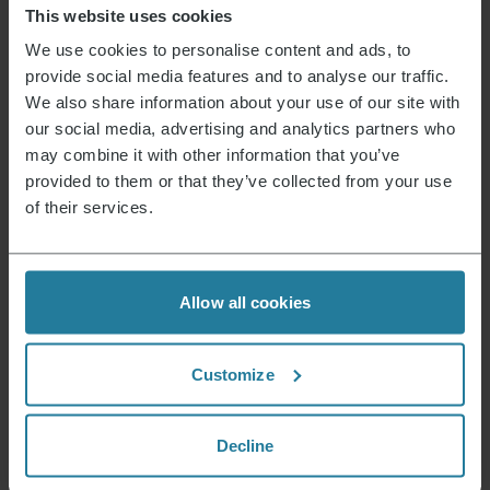
erhalte einen 15% Gutschein für Deinen
This website uses cookies
nächsten Einkauf.
We use cookies to personalise content and ads, to
provide social media features and to analyse our traffic.
We also share information about your use of our site with
E-Mail Adresse
*
our social media, advertising and analytics partners who
may combine it with other information that you’ve
Anmelden
provided to them or that they’ve collected from your use
of their services.
Dafür stehen wir.
Allow all cookies
Premium für Alle.
Customize
Nicht Luxus für wenige,
sondern ein Lifestyle, der
für alle erschwinglich ist.
Decline