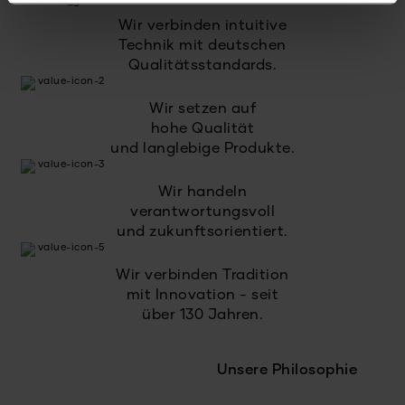
Wir verbinden intuitive
Technik mit deutschen
Qualitätsstandards.
Wir setzen auf
hohe Qualität
und langlebige Produkte.
Wir handeln
verantwortungsvoll
und zukunftsorientiert.
Wir verbinden Tradition
mit Innovation - seit
über 130 Jahren.
Unsere Philosophie