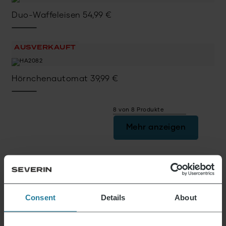
Duo-Waffeleisen
54,99
€
AUSVERKAUFT
Hörnchenautomat
39,99
€
8 von 8 Produkte
Mehr anzeigen
Aktuelles & Angebote
Consent
Details
About
Der Severin Newsletter ist randvoll mit
spannenden Vorteilen. Melde Dich jetzt an und