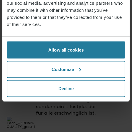
our social media, advertising and analytics partners who
AUSVERKAUFT
may combine it with other information that you’ve
provided to them or that they’ve collected from your use
of their services.
SEVO SMART CONTROL GT
Allow all cookies
Dafür stehen wir.
Customize
Decline
Premium für Alle.
Nicht Luxus für wenige,
sondern ein Lifestyle, der
für alle erschwinglich ist.