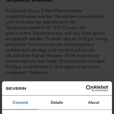
Temperatur einstellen
Es können bis zu 2 Kernthermometer
angeschlossen werden. Sie werden automatisch
vom Grill und der App erkannt. Im
Temperaturbereich 10-300 °C kann die
gewünschte Zieltemperatur auf das Grad genau
eingestellt werden. Erreicht das im Grillgut mittig
platzierte Thermometer die Zieltemperatur
meldet sich die App und am Grill ertönt ein
akustisches Signal. Hinweis: Grillhandschuhe
verwenden um das heiße Thermometer aus dem
Grillgut zu entfernen & Grill abschalten nicht
vergessen! Video zur
Timer einstellen
Mithilfe des Timers kann die Grillzeit überwacht
Consent
Details
About
werden. Die Laufzeit kann von 1 Minute bis zu 24
Stunden eingestellt werden. Nach Ablauf der Zeit