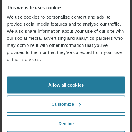
wird man durch die App informiert und es ertönt
This website uses cookies
am Grill ein akustisches Signal. Hinweis: Auch
wenn der Timer abgelaufen ist, schaltet der Grill
We use cookies to personalise content and ads, to
nicht automatisch ab! Jetzt sind Sie gefragt.
provide social media features and to analyse our traffic.
We also share information about your use of our site with
our social media, advertising and analytics partners who
Grillmaster
may combine it with other information that you’ve
provided to them or that they’ve collected from your use
Die SEVERIN App-Steuerung im Zusammenspiel
mit der neuen 3-Zonen-Heizungstechnologie
of their services.
lässt jeden über sich hinauswachsen, denn sie
führt Step-by-Step durch das Rezept Ihrer Wahl,
so dass selbst komplexe Gerichte sicher
gelingen. Egal wer der Grillmaster ist, er gibt die
Allow all cookies
Kontrolle nie aus der Hand, kann aber in den
Gaarprozesszeiten bequem im Garten sitzen
oder sich seinen Gästen widmen, denn sowohl
Customize
die Temperaturkontrolle als auch die Änderung
der Zieltemperatur können über die SEVERIN App
Decline
erfolgen.