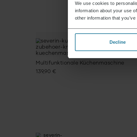
We use cookies to personalis
information about your use of
other information that you’ve
Decline
Multifunktionale Küchenmaschine
139,90
€