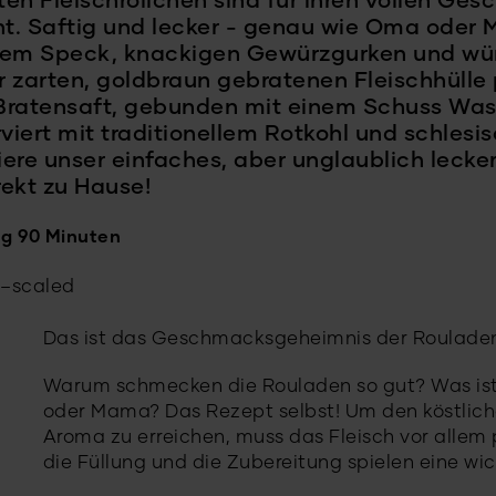
ten Fleischröllchen sind für ihren vollen Ge
t. Saftig und lecker - genau wie Oma ode
tem Speck, knackigen Gewürzgurken und wür
r zarten, goldbraun gebratenen Fleischhülle
atensaft, gebunden mit einem Schuss Wasse
iert mit traditionellem Rotkohl und schlesis
ere unser einfaches, aber unglaublich leck
ekt zu Hause!
ng 90 Minuten
Das ist das Geschmacksgeheimnis der Rouladen 
Warum schmecken die Rouladen so gut? Was i
oder Mama? Das Rezept selbst! Um den köstlic
Aroma zu erreichen, muss das Fleisch vor allem
die Füllung und die Zubereitung spielen eine wic