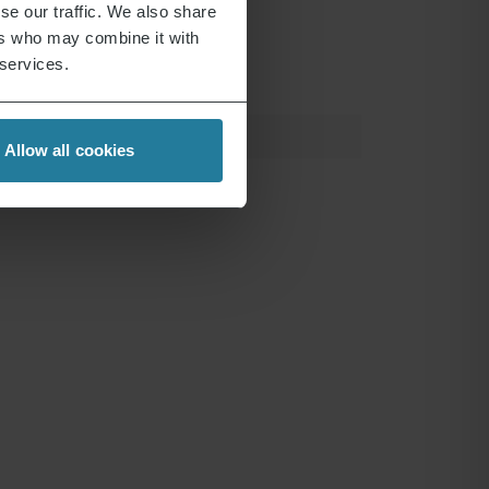
se our traffic. We also share
ers who may combine it with
 services.
Allow all cookies
duktionskochplatte
79,99
€