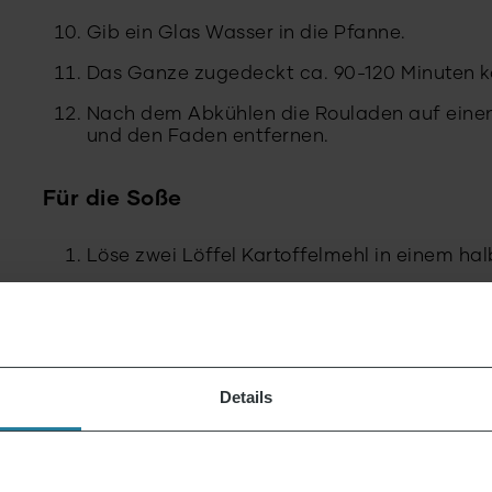
Gib ein Glas Wasser in die Pfanne.
Das Ganze zugedeckt ca. 90-120 Minuten k
Nach dem Abkühlen die Rouladen auf einen 
und den Faden entfernen.
Für die Soße
Löse zwei Löffel Kartoffelmehl in einem ha
Füge das Kartoffelmehl zum Fett in der P
Vermische das ganze und koche es auf. Sobal
fertig.
Details
Passende Beilagen:
Zu den beliebtesten Beilagen gehören Rosol, di
schlesische Klöße. Damit ist das traditionelle s