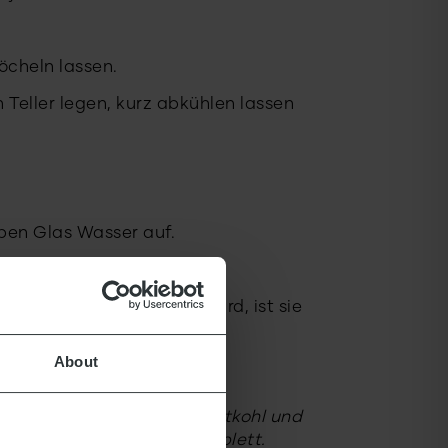
öcheln lassen.
Teller legen, kurz abkühlen lassen
lben Glas Wasser auf.
fanne dazu.
d die Soße dickflüssig wird, ist sie
About
e polnische Nudelsuppe, Rotkohl und
chlesische Mittagessen komplett.