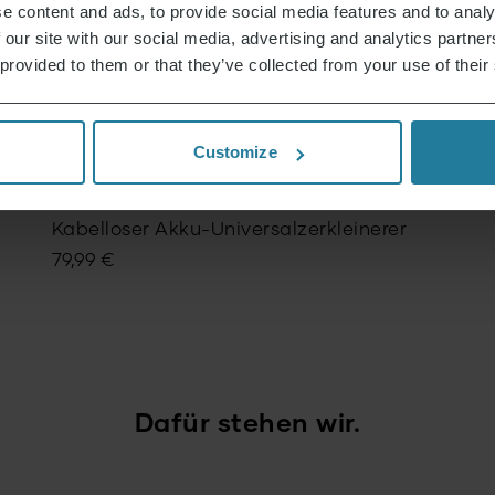
e content and ads, to provide social media features and to analy
 our site with our social media, advertising and analytics partn
Herunterladen
Schlesische-Rouladen
 provided to them or that they’ve collected from your use of their
AUSVERKAUFT
Customize
In
Kabelloser Akku-Universalzerkleinerer
79,99
€
Dafür stehen wir.