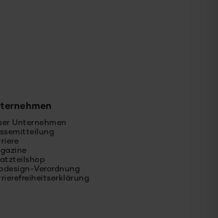
ternehmen
ser Unternehmen
ssemitteilung
riere
ogazine
atzteilshop
odesign-Verordnung
rierefreiheitserklärung