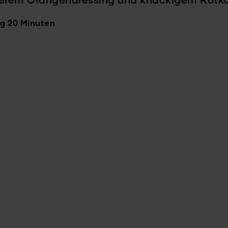
kerem Orangendressing und knackigem Rotko
g 20 Minuten