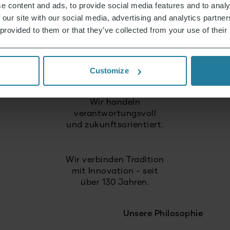
e content and ads, to provide social media features and to analy
Qualitätsstandards.
 our site with our social media, advertising and analytics partn
 provided to them or that they’ve collected from your use of their
Wir setzen auf
hohe Qualität
und langlebige Produkte.
Customize
Wir handeln
verantwortungsvoll
und zukunftsorientiert.
Wir verbinden Tradition
mit Innovation - seit
über 130 Jahren.
Unsere Philosophie