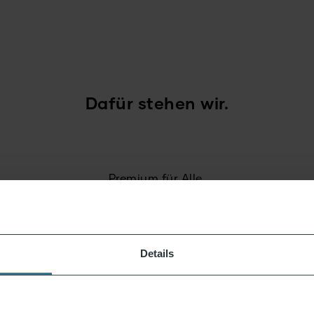
Dafür stehen wir.
Premium für Alle.
Nicht Luxus für wenige,
sondern ein Lifestyle, der
für alle erschwinglich ist.
Details
Wir verbinden intuitive
Technik mit deutschen