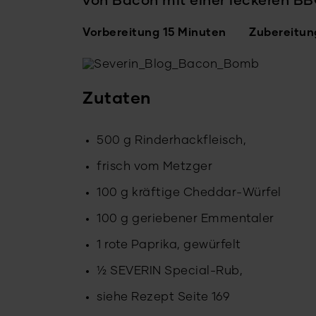
von Bacon mit einer leckeren B
Vorbereitung 15 Minuten
Zubereitun
Zutaten
500 g Rinderhackfleisch,
frisch vom Metzger
100 g kräftige Cheddar-Würfel
100 g geriebener Emmentaler
1 rote Paprika, gewürfelt
½ SEVERIN Special-Rub,
siehe Rezept Seite 169