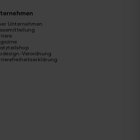
ternehmen
ser Unternehmen
ssemitteilung
riere
ogazine
atzteilshop
odesign-Verordnung
rierefreiheitserklärung