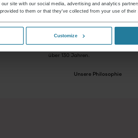
 our site with our social media, advertising and analytics partn
Wir handeln
 provided to them or that they’ve collected from your use of their
verantwortungsvoll
und zukunftsorientiert.
Customize
Wir verbinden Tradition
mit Innovation - seit
über 130 Jahren.
Unsere Philosophie