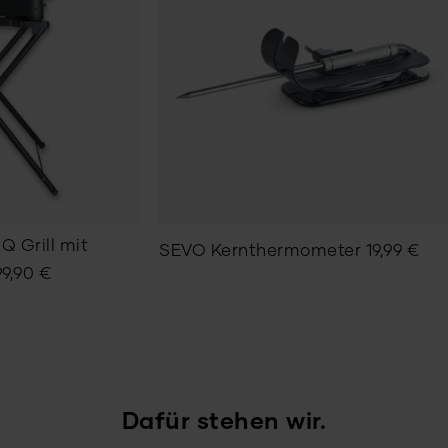
Q Grill mit
SEVO Kernthermometer
19,99
€
99,90
€
Dafür stehen wir.