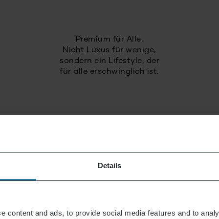
Premium für Alle.
Nicht Luxus für wenige,
sondern ein Lifestyle, der
für alle erschwinglich ist.
Wir verbinden intuitive
Technik mit deutschen
Qualitätsstandards.
Details
Wir setzen auf
hohe Qualität
und langlebige Produkte.
e content and ads, to provide social media features and to analy