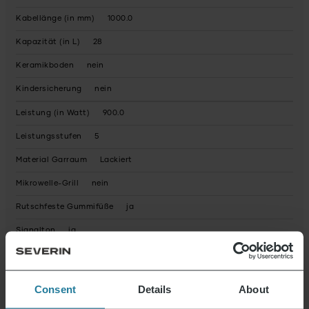
Kabellänge (in mm)
1000.0
Kapazität (in L)
28
Keramikboden
nein
Kindersicherung
nein
Leistung (in Watt)
900.0
Leistungsstufen
5
Material Garraum
Lackiert
Mikrowelle-Grill
nein
Rutschfeste Gummifüße
ja
Signalton
ja
Steckertyp
Schuko-Stecker: Typ E + F (CEE 7/7)
Timer
ja
Consent
Details
About
Nettogewicht (in g)
13000.0