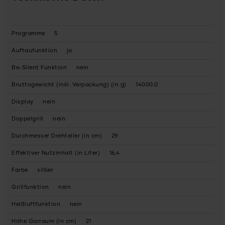
Programme
5
Auftaufunktion
ja
Be-Silent Funktion
nein
Bruttogewicht (inkl. Verpackung) (in g)
14000.0
Display
nein
Doppelgrill
nein
Durchmesser Drehteller (in cm)
29
Effektiver Nutzinhalt (in Liter)
16,4
Farbe
silber
Grillfunktion
nein
Heißluftfunktion
nein
Höhe Garraum (in cm)
21