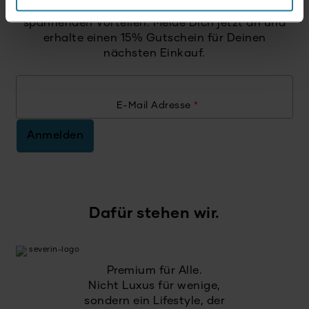
Der Severin Newsletter ist randvoll mit
spannenden Vorteilen. Melde Dich jetzt an und
erhalte einen 15% Gutschein für Deinen
nächsten Einkauf.
E-Mail Adresse
*
Anmelden
Dafür stehen wir.
Premium für Alle.
Nicht Luxus für wenige,
sondern ein Lifestyle, der