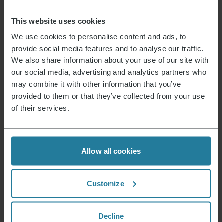
Zustand
Neu
This website uses cookies
Verpackung recyclebar
überwiegend
We use cookies to personalise content and ads, to
Bedienungsanleitung vollständig recyclebar
Ja
provide social media features and to analyse our traffic.
We also share information about your use of our site with
Gerät enthält recyceltes Material
Nein
our social media, advertising and analytics partners who
Mögliche gefährliche Stoffe
https://echa.europa.eu/de/scip-
may combine it with other information that you’ve
database *ständige Aktualisierung
provided to them or that they’ve collected from your use
Maße des Produktes (HxBxT) (in cm)
29 x 48,7 x 36,5
of their services.
Maße der Verpackung (HxBxT) (in cm)
31,9 x 54,1 x 44,3
Allow all cookies
Anleitung 007796-7_MW_Manual.pdf
Datenblatt
10007796000_de.pdf
Garantieerklärung
7772_mw_im_guaranteebook.pdf
Customize
Aktuelles & Angebote
Decline