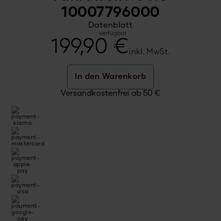
10007796000
Datenblatt
verfügbar
199,90
€
inkl. MwSt.
In den Warenkorb
Versandkostenfrei ab
50
€