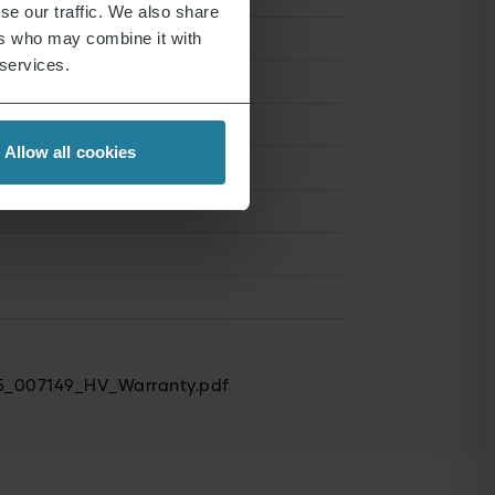
se our traffic. We also share
ers who may combine it with
 services.
Allow all cookies
35_007149_HV_Warranty.pdf