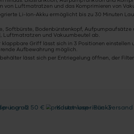
gen hinaus: Blasfunktion, Aufpumpfunktion und Kompr
n von Luftmatratzen und das Komprimieren von Vak
tegrierte Li-Ion-Akku ermöglicht bis zu 30 Minuten L
üse, Softbürste, Bodenbürstenkopf, Aufpumpaufsätz
el, Luftmatratzen und Vakuumbeutel ab.
klappbare Griff lässt sich in 3 Positionen einstelle
parende Aufbewahrung möglich.
behälter lässt sich per Entriegelung öffnen, der Fil
eferung ab 50 €
Kostenloser Rückversand