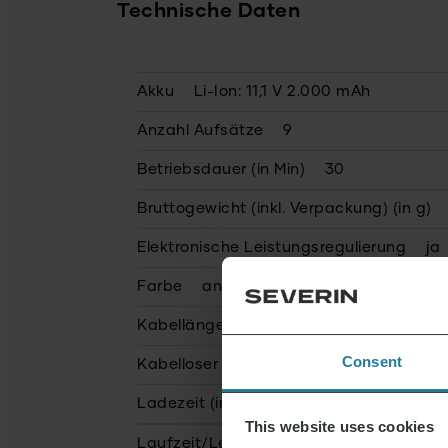
Technische Daten
Akku
Li-Ion: 11,1 V 2.000 mAh
Anzahl Aufsätze
9
Betriebsdauer (in Min)
30
Bruttogewicht (inkl. Verpackung) (in g)
Elektronische Leistungsregulierung
ja
Farbe
anthrazit
Kabellänge (in mm)
700.0
Consent
Kabelloser Betrieb
ja
Ladezeit (in Std.)
5
This website uses cookies
Laufzeit/Leistung (Eco) (in Min)
30