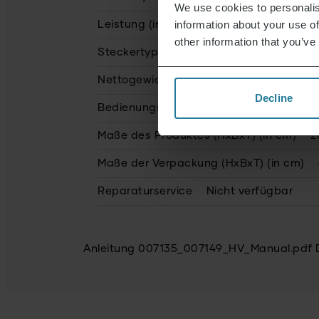
We use cookies to personalis
information about your use of
Leistung (in Watt)
120.0
other information that you’ve
Steckertyp
USB-C
Nettogewicht (in g)
519.0
Decline
Bedienungsanleitung vollständig recycl
Maße des Produktes (HxBxT) (in cm)
2
Maße der Verpackung (HxBxT) (in cm)
Reparaturservice
Nicht verfügbar
Anleitung 007135_007149_HV_Manual.pdf