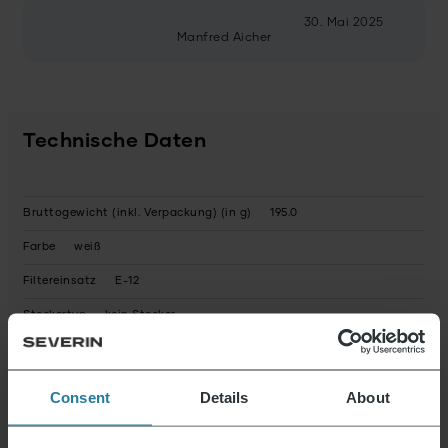
30. Mai 2025
Manfred Aicher
Technische Daten
Bruttogewicht (inkl. Verpackung) (in g)
195.0
Farbe
weiß
Filtereinsatz
E-12
Steckertyp
kein Stecker
Nettogewicht (in g)
135.0
Zustand
Neu
Consent
Details
About
Verpackung recyclebar
überwiegend