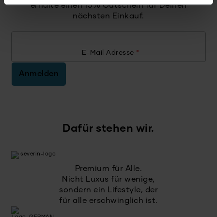
erhalte einen 15% Gutschein für Deinen
nächsten Einkauf.
E-Mail Adresse
*
Anmelden
Dafür stehen wir.
Premium für Alle.
Nicht Luxus für wenige,
sondern ein Lifestyle, der
für alle erschwinglich ist.