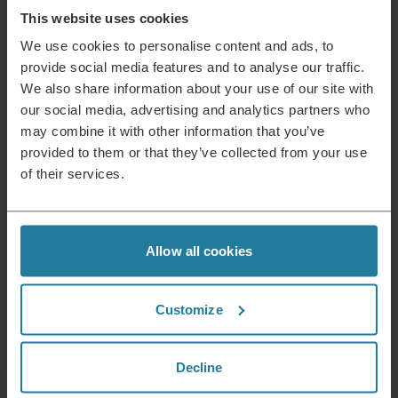
Bedienungsanleitung vollständig recyclebar
Ja
This website uses cookies
Gerät enthält recyceltes Material
Nein
We use cookies to personalise content and ads, to
provide social media features and to analyse our traffic.
Mögliche gefährliche Stoffe
https://echa.europa.eu/de/scip-
database *ständige Aktualisierung
We also share information about your use of our site with
Maße des Produktes (HxBxT) (in cm)
23,4 x 16,2 x 5,1
our social media, advertising and analytics partners who
may combine it with other information that you’ve
Maße der Verpackung (HxBxT) (in cm)
23,4 x 16,2 x 5,1
provided to them or that they’ve collected from your use
Reparaturservice
Nicht verfügbar
of their services.
Elektrogeräte Rücknahme
Ja
Allow all cookies
Datenblatt 10007218000_de.pdf
Customize
Aktuelles & Angebote
Decline
Der Severin Newsletter ist randvoll mit
spannenden Vorteilen. Melde Dich jetzt an und