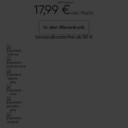
verfügbar
17,99
€
inkl. MwSt.
In den Warenkorb
Versandkostenfrei ab
50
€