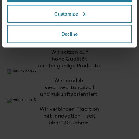
für alle erschwinglich ist.
Customize
Wir verbinden intuitive
Technik mit deutschen
Decline
Qualitätsstandards.
Wir setzen auf
hohe Qualität
und langlebige Produkte.
Wir handeln
verantwortungsvoll
und zukunftsorientiert.
Wir verbinden Tradition
mit Innovation - seit
über 130 Jahren.