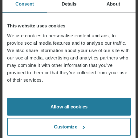
Consent
Details
About
Bedienungsanleitung vollständig recyclebar
Ja
Gerät enthält recyceltes Material
Nein
This website uses cookies
Mögliche gefährliche Stoffe
https://echa.europa.eu/de/scip-
database *ständige Aktualisierung
We use cookies to personalise content and ads, to
provide social media features and to analyse our traffic.
Maße des Produktes (HxBxT) (in cm)
12 x 42 x 28
We also share information about your use of our site with
Maße der Verpackung (HxBxT) (in cm)
32 x 52,5 x 20,5
our social media, advertising and analytics partners who
may combine it with other information that you’ve
Reparaturservice
Nicht verfügbar
provided to them or that they’ve collected from your use
of their services.
Anleitung 2347.pdf
Datenblatt 10002347000_de.pdf
Garantieerklärung RG2347_Warranty.pdf
Allow all cookies
Aktuelles & Angebote
Customize
Der Severin Newsletter ist randvoll mit
spannenden Vorteilen. Melde Dich jetzt an und