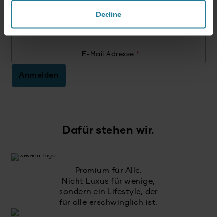
erhalte einen 15% Gutschein für Deinen
Decline
nächsten Einkauf.
E-Mail Adresse
*
Anmelden
Dafür stehen wir.
Premium für Alle.
Nicht Luxus für wenige,
sondern ein Lifestyle, der
für alle erschwinglich ist.