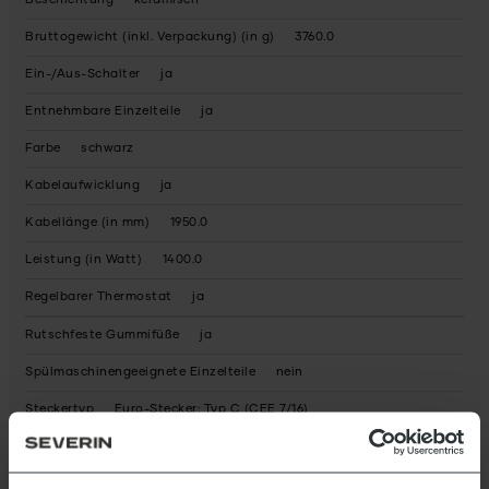
Beschichtung
keramisch
Bruttogewicht (inkl. Verpackung) (in g)
3760.0
Ein-/Aus-Schalter
ja
Entnehmbare Einzelteile
ja
Farbe
schwarz
Kabelaufwicklung
ja
Kabellänge (in mm)
1950.0
Leistung (in Watt)
1400.0
Regelbarer Thermostat
ja
Rutschfeste Gummifüße
ja
Spülmaschinengeeignete Einzelteile
nein
Steckertyp
Euro-Stecker: Typ C (CEE 7/16)
Nettogewicht (in g)
3042.0
Verpackung recyclebar
überwiegend