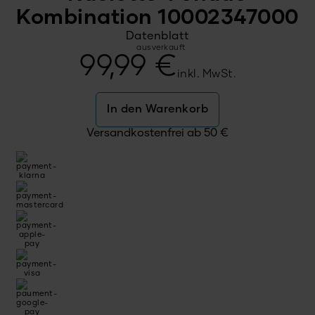
Kombination 10002347000
Datenblatt
ausverkauft
99,99
€
inkl. MwSt.
In den Warenkorb
Versandkostenfrei ab
50
€