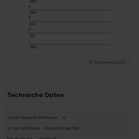
33%
4
33%
3
0%
2
0%
1
33%
10. Dezember 2025
Technische Daten
Anzahl Raclette-Pfännchen
8
Art der Grillfläche
Grillplatte geriffelt