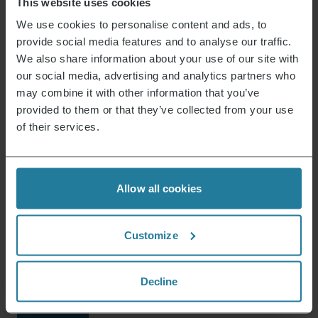
This website uses cookies
We use cookies to personalise content and ads, to
USP webshop afbeelding 1
provide social media features and to analyse our traffic.
Garantieverklaring
We also share information about your use of our site with
Mogelijke gevaarlijke stoffen
our social media, advertising and analytics partners who
may combine it with other information that you’ve
provided to them or that they’ve collected from your use
Handleiding 8575_MANUAL_PG_8575_V1.pdf
Veiligheidsinstructies
8575_SAFETY.pdf
Garantieverklaring WARRANTY_PG_8575_02-
of their services.
24_.pdf
Allow all cookies
Nieuws & Aanbiedingen
Meld je nu aan en ontvang een kortingsbon van
Customize
15% voor je volgende aankoop.
Decline
Emailadres
*