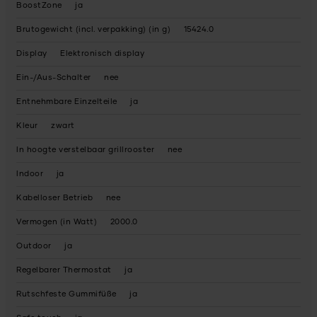
BoostZone
ja
Brutogewicht (incl. verpakking) (in g)
15424.0
Display
Elektronisch display
Ein-/Aus-Schalter
nee
Entnehmbare Einzelteile
ja
Kleur
zwart
In hoogte verstelbaar grillrooster
nee
Indoor
ja
Kabelloser Betrieb
nee
Vermogen (in Watt)
2000.0
Outdoor
ja
Regelbarer Thermostat
ja
Rutschfeste Gummifüße
ja