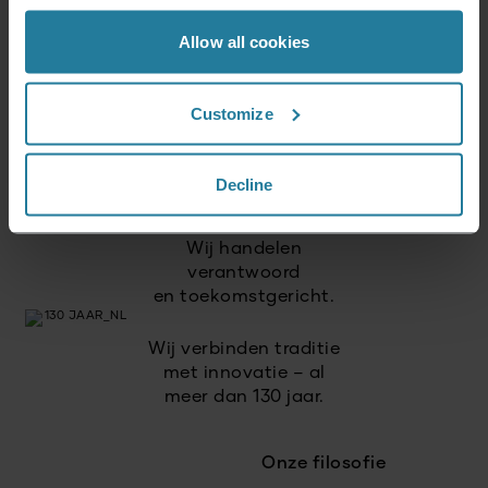
Allow all cookies
Wij combineren intuïtieve
techniek met Duitse
kwaliteitsnormen.
Customize
Wij zetten in op
hoge kwaliteit
Decline
en duurzame producten.
Wij handelen
verantwoord
en toekomstgericht.
Wij verbinden traditie
met innovatie – al
meer dan 130 jaar.
Onze filosofie