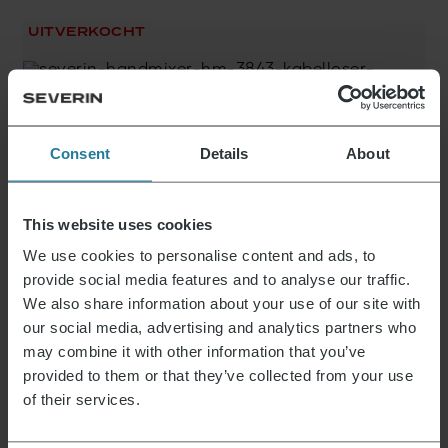
UITVERKOCHT
Draadloze Handmixer
79,99
€
Consent
Details
About
This website uses cookies
Daar staan wij voor.
We use cookies to personalise content and ads, to
provide social media features and to analyse our traffic.
We also share information about your use of our site with
our social media, advertising and analytics partners who
may combine it with other information that you’ve
Premium voor iedereen.
provided to them or that they’ve collected from your use
Geen luxe voor enkelen,
maar een lifestyle
of their services.
die betaalbaar is.