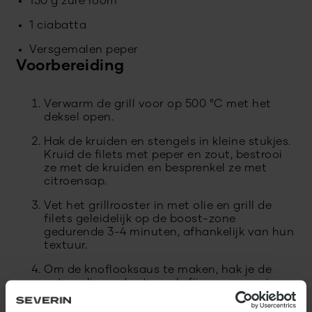
150 g zure room
1 ciabatta
Versgemalen peper
Voorbereiding
Verwarm de grill voor op 500 °C met het
deksel open.
Hak de kruiden en stengels in kleine stukjes.
Kruid de filets met peper en zout, bestrooi
ze met de kruiden en besprenkel ze met
citroensap.
Vet het grillrooster in met olie en grill de
filets geleidelijk op de boost-zone
gedurende 3-4 minuten, afhankelijk van hun
textuur.
Om de knoflooksaus te maken, hak je de
peterselie en de stengels fijn en pureer je
heel fijn met olijfolie en een staafmixer. Pel
de knoflook en sjalotten en snijd ze in kleine