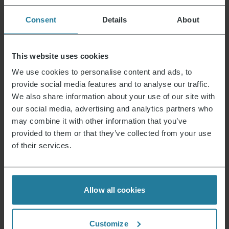
blokjes. Meng de peterseliepuree, knoflook-
en sjalotblokjes, citroenrasp en -sap,
Consent
Details
About
mayonaise en zure room door elkaar. Breng
op smaak met zout en peper.
Snijd de ciabatta diagonaal in plakken en
This website uses cookies
grill op de BoostZone op zicht. Serveer de
We use cookies to personalise content and ads, to
vis met knoflooksaus bij de gegrilde
provide social media features and to analyse our traffic.
ciabatta.
We also share information about your use of our site with
our social media, advertising and analytics partners who
Passend bij het
may combine it with other information that you’ve
provided to them or that they’ve collected from your use
thema. Nu
of their services.
winkelen
Allow all cookies
Customize