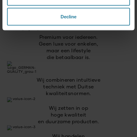
Daar staan wij voor.
Decline
Premium voor iedereen.
Geen luxe voor enkelen,
maar een lifestyle
die betaalbaar is.
Wij combineren intuïtieve
techniek met Duitse
kwaliteitsnormen.
Wij zetten in op
hoge kwaliteit
en duurzame producten.
Wij handelen