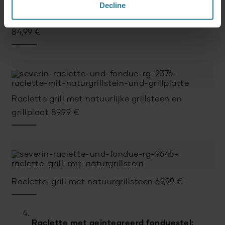
Decline
Raclette met natuurgrillsteen en grill-plaat
84,99
€
Raclette grill met natuurlijke grillsteen en
grillplaat
89,99
€
Raclette-grill met natuurgrillsteen
69,99
€
Raclette met geïntegreerd fonduestel: