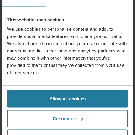
This website uses cookies
Raclette met halve grillplaat, halve
We use cookies to personalise content and ads, to
steenplaat:
Deze apparaten combineren de
voordelen van een steenplaat met die van
provide social media features and to analyse our traffic.
een grillplaat. Hierdoor kunt u goed gebruik
We also share information about your use of our site with
maken van de natuurlijke, betrouwbare
our social media, advertising and analytics partners who
eigenschappen van de steenplaat en de
may combine it with other information that you’ve
snelle en efficiënte grillfunctie van de
metalen plaat. Met deze combinatie kun je
provided to them or that they’ve collected from your use
verschillende ingrediënten optimaal
of their services.
bereiden en je gasten een verscheidenheid
aan texturen en smaken bieden.
Ideaal voor:
Gebruikers die het beste van beide
Allow all cookies
kookmethodes willen en op zoek zijn naar een
betrouwbare kookoptie.
Customize
UITVERKOCHT