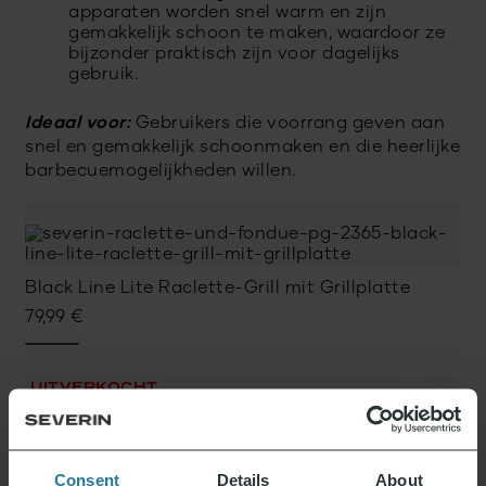
apparaten worden snel warm en zijn
gemakkelijk schoon te maken, waardoor ze
bijzonder praktisch zijn voor dagelijks
gebruik.
Ideaal voor:
Gebruikers die voorrang geven aan
snel en gemakkelijk schoonmaken en die heerlijke
barbecuemogelijkheden willen.
Black Line Lite Raclette-Grill mit Grillplatte
79,99
€
UITVERKOCHT
Consent
Details
About
Raclette Grill met anti-aanbak grillplaat