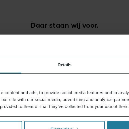
Daar staan wij voor.
Premium voor iedereen.
Details
Geen luxe voor enkelen,
maar een lifestyle
die betaalbaar is.
e content and ads, to provide social media features and to analy
 our site with our social media, advertising and analytics partn
 provided to them or that they’ve collected from your use of their
Wij combineren intuïtieve
techniek met Duitse
kwaliteitsnormen.