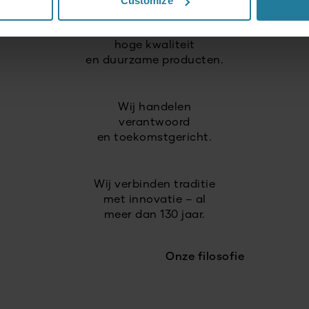
Customize
Wij zetten in op
hoge kwaliteit
en duurzame producten.
Wij handelen
verantwoord
en toekomstgericht.
Wij verbinden traditie
met innovatie – al
meer dan 130 jaar.
Onze filosofie