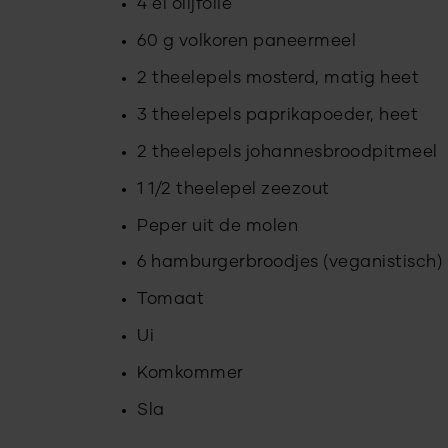
4 el olijfolie
60 g volkoren paneermeel
2 theelepels mosterd, matig heet
3 theelepels paprikapoeder, heet
2 theelepels johannesbroodpitmeel
1 1/2 theelepel zeezout
Peper uit de molen
6 hamburgerbroodjes (veganistisch)
Tomaat
Ui
Komkommer
Sla