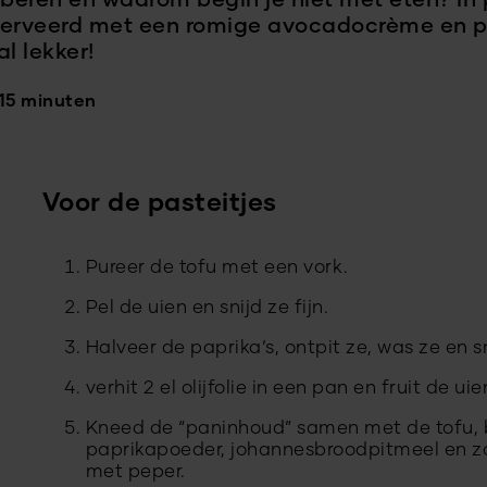
roberen en waarom begin je niet met eten? In
erveerd met een romige avocadocrème en pit
l lekker!
 15 minuten
Voor de pasteitjes
Pureer de tofu met een vork.
Pel de uien en snijd ze fijn.
Halveer de paprika’s, ontpit ze, was ze en sni
verhit 2 el olijfolie in een pan en fruit de 
Kneed de “paninhoud” samen met de tofu, b
paprikapoeder, johannesbroodpitmeel en z
met peper.