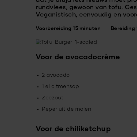
dat je altijd iets nieuws moet p
rundvlees, gewoon van tofu. Ges
Veganistisch, eenvoudig en voora
Voorbereiding 15 minuten
Bereiding
Voor de avocadocrème
2 avocado
1 el citroensap
Zeezout
Peper uit de molen
Voor de chiliketchup