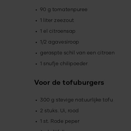
90 g tomatenpuree
1 liter zeezout
1 el citroensap
1/2 agavesiroop
geraspte schil van een citroen
1 snufje chilipoeder
Voor de tofuburgers
300 g stevige natuurlijke tofu
2 stuks. Ui, rood
1 st. Rode peper