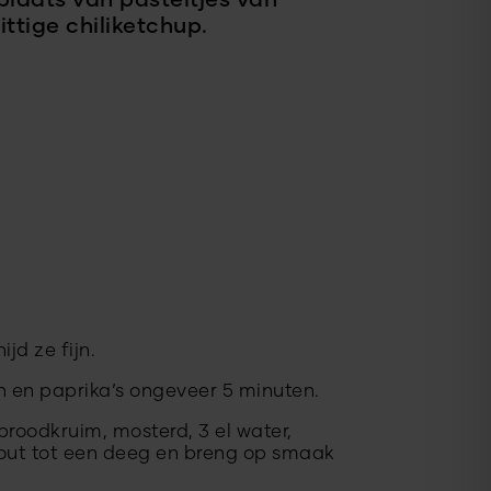
 plaats van pasteitjes van
tige chiliketchup.
jd ze fijn.
uien en paprika’s ongeveer 5 minuten.
roodkruim, mosterd, 3 el water,
out tot een deeg en breng op smaak