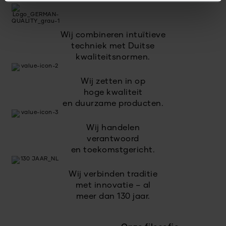
Wij combineren intuïtieve
techniek met Duitse
kwaliteitsnormen.
Wij zetten in op
hoge kwaliteit
en duurzame producten.
Wij handelen
verantwoord
en toekomstgericht.
Wij verbinden traditie
met innovatie – al
meer dan 130 jaar.