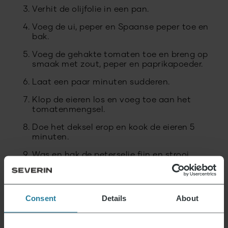
Verhit de olijfolie in een pan.
Voeg de ui, peper en Spaanse peper toe en
bak.
Voeg de gehakte tomaten toe en breng op
smaak met zout, peper en paprikapoeder.
Laat een paar minuten sudderen.
Klop de eieren los en voeg toe aan het
tomatenmengsel.
Doe het deksel erop en kook de eieren 5
minuten.
Was en hak de peterselie fijn en strooi
erover.
Consent
Details
About
Compacte multi-hakmolen
59,99
€