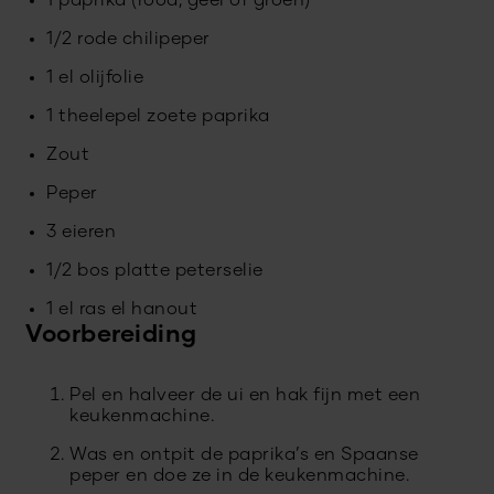
1 paprika (rood, geel of groen)
1/2 rode chilipeper
1 el olijfolie
1 theelepel zoete paprika
Zout
Peper
3 eieren
1/2 bos platte peterselie
1 el ras el hanout
Voorbereiding
Pel en halveer de ui en hak fijn met een
keukenmachine.
Was en ontpit de paprika’s en Spaanse
peper en doe ze in de keukenmachine.