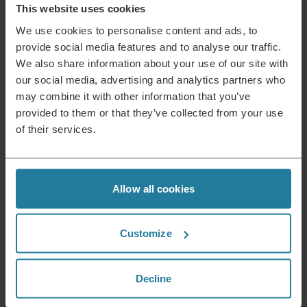
This website uses cookies
We use cookies to personalise content and ads, to
UITVERKOCHT
provide social media features and to analyse our traffic.
We also share information about your use of our site with
our social media, advertising and analytics partners who
may combine it with other information that you’ve
Universele accu-hakmolen
79,99
€
provided to them or that they’ve collected from your use
of their services.
Daar staan wij voor.
Allow all cookies
Customize
Premium voor iedereen.
Geen luxe voor enkelen,
Decline
maar een lifestyle
die betaalbaar is.