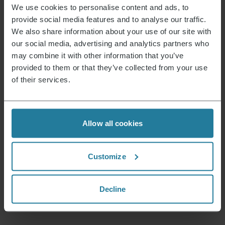
Wij combineren intuïtieve
We use cookies to personalise content and ads, to
techniek met Duitse
provide social media features and to analyse our traffic.
kwaliteitsnormen.
We also share information about your use of our site with
our social media, advertising and analytics partners who
Wij zetten in op
may combine it with other information that you’ve
hoge kwaliteit
provided to them or that they’ve collected from your use
en duurzame producten.
of their services.
Wij handelen
verantwoord
en toekomstgericht.
Allow all cookies
Wij verbinden traditie
met innovatie – al
Customize
meer dan 130 jaar.
Decline
Onze filosofie