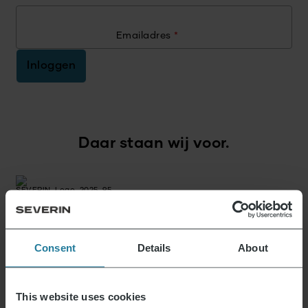
Emailadres
*
Inloggen
Daar staan wij voor.
Premium voor iedereen.
Geen luxe voor enkelen,
Consent
Details
About
maar een lifestyle
die betaalbaar is.
This website uses cookies