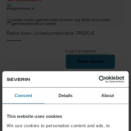
Retro koel-/vriescombinatie
799,00
€
5 van 5 Producten
Meer tonen
Nieuws & Aanbiedingen
Consent
Details
About
Meld je nu aan en ontvang een kortingsbon van
15% voor je volgende aankoop.
This website uses cookies
We use cookies to personalise content and ads, to