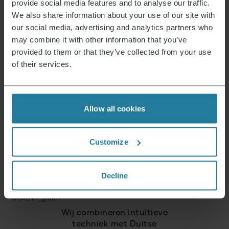
provide social media features and to analyse our traffic.
Emailadres
*
We also share information about your use of our site with
our social media, advertising and analytics partners who
Inloggen
may combine it with other information that you’ve
provided to them or that they’ve collected from your use
of their services.
Daar staan wij voor.
Allow all cookies
Customize
Premium voor iedereen.
Geen luxe voor enkelen,
maar een lifestyle
Decline
die betaalbaar is.
Wij combineren intuïtieve
techniek met Duitse