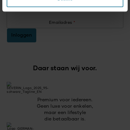
15% voor je volgende aankoop.
Emailadres
*
Inloggen
Daar staan wij voor.
Premium voor iedereen.
Geen luxe voor enkelen,
maar een lifestyle
die betaalbaar is.