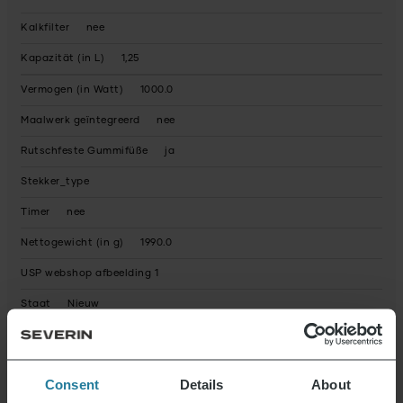
Kalkfilter
nee
Kapazität (in L)
1,25
Vermogen (in Watt)
1000.0
Maalwerk geïntegreerd
nee
Rutschfeste Gummifüße
ja
Stekker_type
Timer
nee
Nettogewicht (in g)
1990.0
USP webshop afbeelding 1
Staat
Nieuw
Recyclebare verpakking
grotendeels
Gebruiksaanwijzing volledig recyclebaar
Ja
Consent
Details
About
Apparaat bevat gerecycled materiaal
Geen