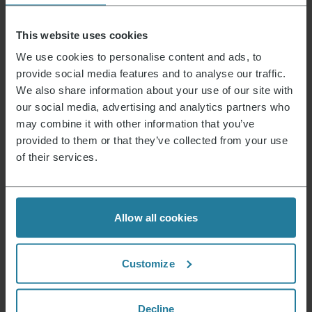
Mogelijke gevaarlijke stoffen
This website uses cookies
Productafmetingen (HxBxD) (in cm)
33,8 x 30 x 23,5
We use cookies to personalise content and ads, to
Afmetingen van de verpakking (HxBxD) (in cm)
38 x 29,3 x 26
provide social media features and to analyse our traffic.
We also share information about your use of our site with
Garantieverklaring
our social media, advertising and analytics partners who
Reparaturservice
niet beschikbaar
may combine it with other information that you’ve
Elektrogeräte Rücknahme
Ja
provided to them or that they’ve collected from your use
of their services.
Handleiding
004815_004816_004817_004822_009554_KA_Manual_r2_oRU.pdf
Gegevensblad 10004815000_nl.pdf
Garantieverklaring
004815_004816_004817_004822_009554_KA_Warranty_r1_oRU.pdf
Allow all cookies
Customize
Nieuws & Aanbiedingen
Meld je nu aan en ontvang een kortingsbon van
Decline