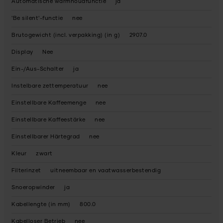
Automatische warmhoudfunctie
ja
'Be silent'-functie
nee
Brutogewicht (incl. verpakking) (in g)
2907.0
Display
Nee
Ein-/Aus-Schalter
ja
Instelbare zettemperatuur
nee
Einstellbare Kaffeemenge
nee
Einstellbare Kaffeestärke
nee
Einstellbarer Härtegrad
nee
Kleur
zwart
Filterinzet
uitneembaar en vaatwasserbestendig
Snoeropwinder
ja
Kabellengte (in mm)
800.0
Kabelloser Betrieb
nee