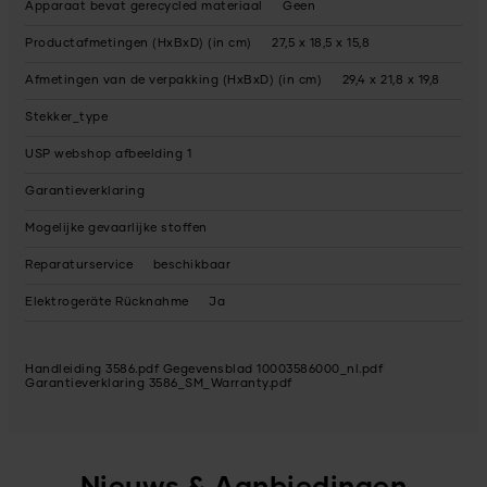
Apparaat bevat gerecycled materiaal
Geen
Productafmetingen (HxBxD) (in cm)
27,5 x 18,5 x 15,8
Afmetingen van de verpakking (HxBxD) (in cm)
29,4 x 21,8 x 19,8
Stekker_type
USP webshop afbeelding 1
Garantieverklaring
Mogelijke gevaarlijke stoffen
Reparaturservice
beschikbaar
Elektrogeräte Rücknahme
Ja
Handleiding 3586.pdf
Gegevensblad 10003586000_nl.pdf
Garantieverklaring 3586_SM_Warranty.pdf