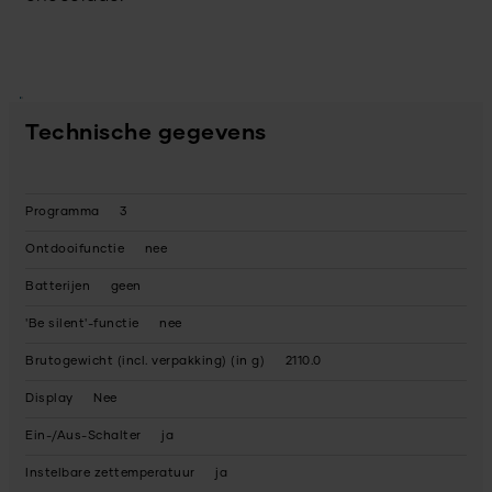
Technische gegevens
Programma
3
Ontdooifunctie
nee
Batterijen
geen
'Be silent'-functie
nee
Brutogewicht (incl. verpakking) (in g)
2110.0
Display
Nee
Ein-/Aus-Schalter
ja
Instelbare zettemperatuur
ja