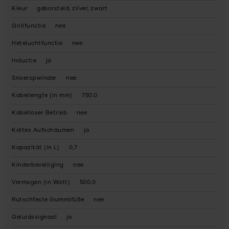
Kleur
geborsteld, zilver, zwart
Grillfunctie
nee
Heteluchtfunctie
nee
Inductie
ja
Snoeropwinder
nee
Kabellengte (in mm)
750.0
Kabelloser Betrieb
nee
Kaltes Aufschäumen
ja
Kapazität (in L)
0,7
Kinderbeveiliging
nee
Vermogen (in Watt)
500.0
Rutschfeste Gummifüße
nee
Geluidssignaal
ja