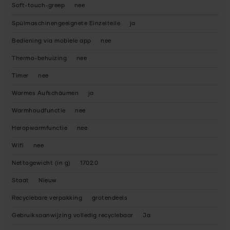
Soft-touch-greep
nee
Spülmaschinengeeignete Einzelteile
ja
Bediening via mobiele app
nee
Thermo-behuizing
nee
Timer
nee
Warmes Aufschäumen
ja
Warmhoudfunctie
nee
Heropwarmfunctie
nee
Wifi
nee
Nettogewicht (in g)
1702.0
Staat
Nieuw
Recyclebare verpakking
grotendeels
Gebruiksaanwijzing volledig recyclebaar
Ja