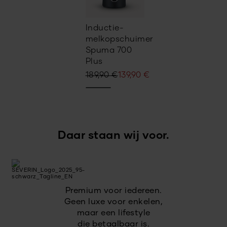
Inductie-
melkopschuimer
Spuma 700
Plus
Oorspronkelijke
Huidige
189,90
€
139,90
€
prijs
prijs
was:
is:
189,90 €.
139,90 €.
Daar staan wij voor.
Premium voor iedereen.
Geen luxe voor enkelen,
maar een lifestyle
die betaalbaar is.