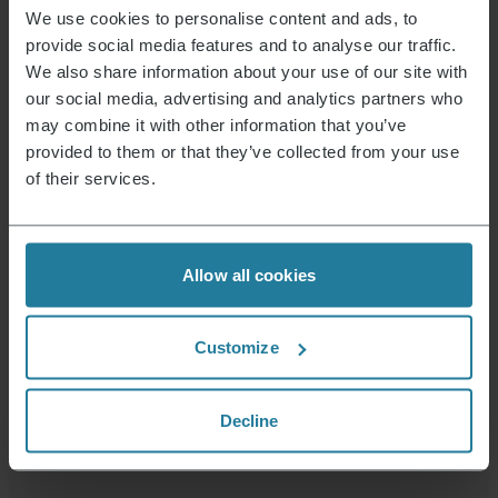
We use cookies to personalise content and ads, to
CUCINARE
provide social media features and to analyse our traffic.
Mini pizze e pane all’aglio
18. Settembre 2024
We also share information about your use of our site with
our social media, advertising and analytics partners who
may combine it with other information that you’ve
RICETTE
provided to them or that they’ve collected from your use
Filetti di pesce con crosta di limone ed
of their services.
erbe e croccantini di verdure
18. Settembre 2024
Allow all cookies
CUCINARE
Ali di pollo croccanti e patatine fritte
dalla friggitrice ad aria
18. Settembre 2024
Customize
11 da 333 Articoli
Decline
Mostra di più