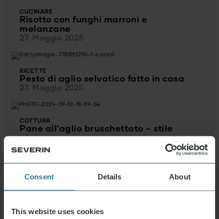
CUCINARE
Risotto con funghi marroni e
melanzane
27. Maggio 2025
RICETTE
Pesto di aglio selvatico fatto in casa
27. Maggio 2025
COTTURA
Pane all’aglio bruschettato – stile
pizza
10. Ottobre 2024
Consent
Details
About
COTTURA
Muffin alle pere con crumble
18. Settembre 2024
This website uses cookies